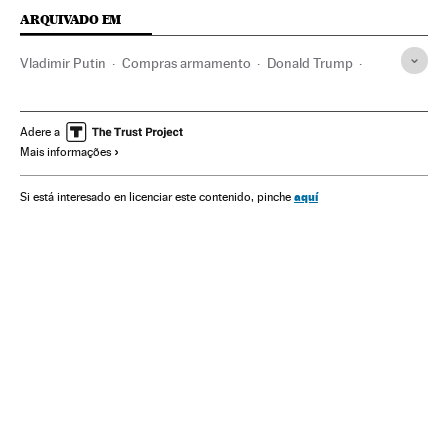
ARQUIVADO EM
Vladimir Putin
Compras armamento
Donald Trump
Mísseis
Índia
Indústria armamento
Ásia meridional
Estados Unidos
China
Rússia
América do Norte
Adere a
Mais informações
Ásia oriental
Armamento
Europa Leste
Ásia
Defesa
Europa
América
aquí
Si está interesado en licenciar este contenido, pinche