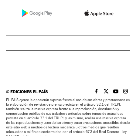
©
EDICIONES EL PAÍS
EL PAÍS BRASIL EN
EL PAÍS BRASI
EL PAÍS B
EL PA
EL PAÍS ejerce la oposición expresa frente al uso de sus obras y prestaciones en
la elaboración de revistas de prensa prevista en el artículo 32.1 del TRLPI;
también realiza la reserva expresa frente a la reproducción, distribución y
comunicación pública de sus trabajos y artículos sobre temas de actualidad
prevista en el artículo 33.1 del TRLPI; y, asimismo, realiza una reserva expresa
de las reproducciones y usos de las obras y otras prestaciones accesibles desde
este sitio web a medios de lectura mecánica u otros medios que resulten
adecuados a tal fin de conformidad con el artículo 67.3 del Real Decreto - ley