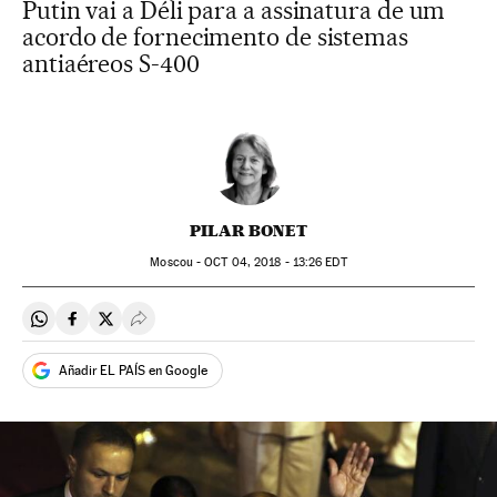
Putin vai a Déli para a assinatura de um
acordo de fornecimento de sistemas
antiaéreos S-400
PILAR BONET
Moscou -
OCT
04, 2018 - 13:26
EDT
Compartir en Whatsapp
Compartir en Facebook
Compartir en Twitter
Desplegar Redes Sociales
Añadir EL PAÍS en Google