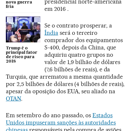
presidencial norte-americana
nova guerra
fria
em 2016 .
Se o contrato prosperar, a
Índia
será o terceiro
comprador dos equipamentos
S-400, depois da China, que
Trump é o
principal fator
adquiriu quatro grupos no
de risco para
valor de 1,9 bilhão de dólares
2018
(7,6 bilhões de reais), e da
Turquia, que arrematou a mesma quantidade
por 2,5 bilhões de dólares (4 bilhões de reais),
apesar da oposição dos EUA, seu aliado na
OTAN
.
Em setembro do ano passado, os
Estados
Unidos impuseram sanções às autoridades
chinesas
responsáveis pela compra de aviões