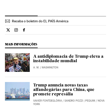
Receba o boletim do EL PAÍS América
Internacional El País Brasil en Twitter
Internacional El País Brasil en Instagram
Internacional El País Brasil en Facebook
MAIS INFORMAÇÕES
A antidiplomacia de Trump eleva a
instabilidade mundial
A. M.
| WASHINGTON
Trump anuncia novas taxas
alfandegárias para China, que
promete represália
XAVIER FONTDEGLÒRIA
/
SANDRO POZZI
| PEQUIM / NOVA
YORK