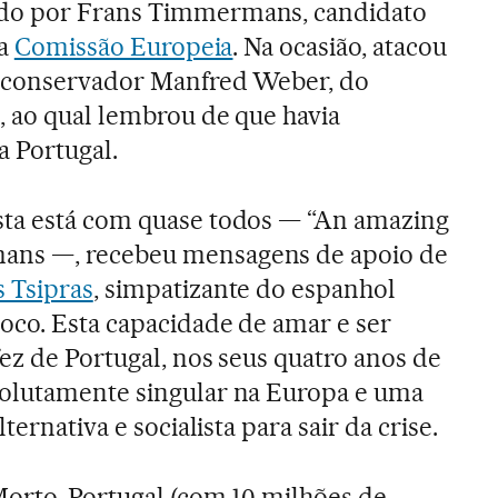
do por Frans Timmermans, candidato
da
Comissão Europeia
. Na ocasião, atacou
o conservador Manfred Weber, do
 ao qual lembrou de que havia
 Portugal.
ta está com quase todos — “An amazing
ns —, recebeu mensagens de apoio de
s Tsipras
, simpatizante do espanhol
oco. Esta capacidade de amar e ser
ez de Portugal, nos seus quatro anos de
olutamente singular na Europa e uma
ternativa e socialista para sair da crise.
orto, Portugal (com 10 milhões de