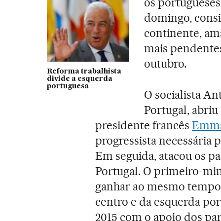
os portugueses
domingo, consi
continente, a
mais pendentes 
outubro.
Reforma trabalhista
divide a esquerda
portuguesa
O socialista An
Portugal, abri
presidente francês
Emma
progressista necessária 
Em seguida, atacou os pa
Portugal. O primeiro-min
ganhar ao mesmo tempo s
centro e da esquerda por
2015 com o apoio dos pa