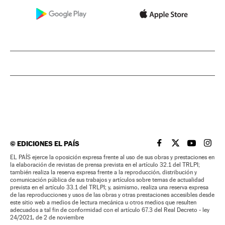
©
EDICIONES EL PAÍS
EL PAÍS BRASIL EN
EL PAÍS BRASI
EL PAÍS B
EL PA
EL PAÍS ejerce la oposición expresa frente al uso de sus obras y prestaciones en
la elaboración de revistas de prensa prevista en el artículo 32.1 del TRLPI;
también realiza la reserva expresa frente a la reproducción, distribución y
comunicación pública de sus trabajos y artículos sobre temas de actualidad
prevista en el artículo 33.1 del TRLPI; y, asimismo, realiza una reserva expresa
de las reproducciones y usos de las obras y otras prestaciones accesibles desde
este sitio web a medios de lectura mecánica u otros medios que resulten
adecuados a tal fin de conformidad con el artículo 67.3 del Real Decreto - ley
24/2021, de 2 de noviembre