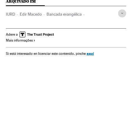
ARQUIVADO EM
IURD
Edir Macedo
Bancada evangélica
Lei Maria da Penha
Igreja evangélica
Aborto
Maus-tratos mulheres
Protestantismo
Adere a
Mais informações
Partidos conservadores
Conservadores
Violência gênero
Legislação Brasileira
Brasil
aquí
Si está interesado en licenciar este contenido, pinche
Parlamento
Reprodução
Sexismo
América Latina
Cristianismo
Ideologias
Religião
Preconceitos
Sociedade
El País Fem.