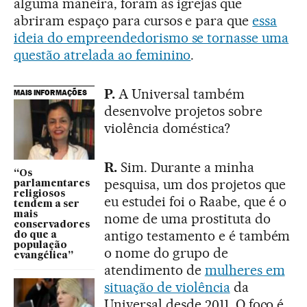
alguma maneira, foram as igrejas que
abriram espaço para cursos e para que
essa
ideia do empreendedorismo se tornasse uma
questão atrelada ao feminino
.
P.
A Universal também
MAIS INFORMAÇÕES
desenvolve projetos sobre
violência doméstica?
R.
Sim. Durante a minha
“Os
pesquisa, um dos projetos que
parlamentares
religiosos
eu estudei foi o Raabe, que é o
tendem a ser
mais
nome de uma prostituta do
conservadores
antigo testamento e é também
do que a
população
o nome do grupo de
evangélica”
atendimento de
mulheres em
situação de violência
da
Universal desde 2011. O foco é