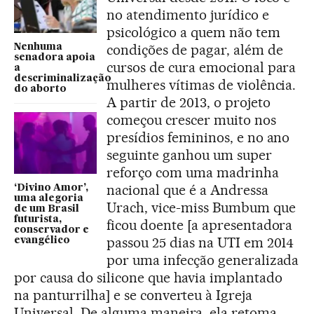
no atendimento jurídico e
psicológico a quem não tem
condições de pagar, além de
Nenhuma
senadora apoia
cursos de cura emocional para
a
descriminalização
mulheres vítimas de violência.
do aborto
A partir de 2013, o projeto
começou crescer muito nos
presídios femininos, e no ano
seguinte ganhou um super
reforço com uma madrinha
nacional que é a Andressa
‘Divino Amor’,
uma alegoria
Urach, vice-miss Bumbum que
de um Brasil
futurista,
ficou doente [a apresentadora
conservador e
passou 25 dias na UTI em 2014
evangélico
por uma infecção generalizada
por causa do silicone que havia implantado
na panturrilha] e se converteu à Igreja
Universal. De alguma maneira, ela retoma