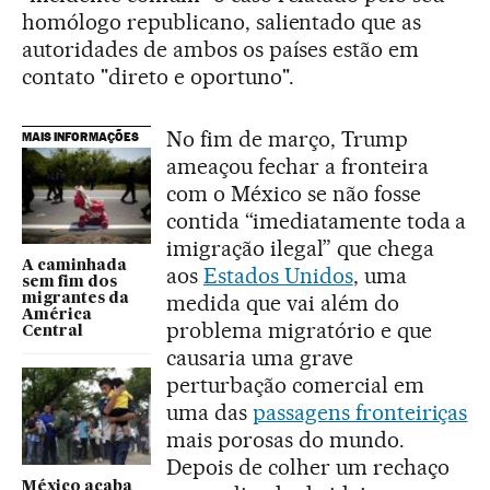
homólogo republicano, salientado que as
autoridades de ambos os países estão em
contato "direto e oportuno".
No fim de março, Trump
MAIS INFORMAÇÕES
ameaçou fechar a fronteira
com o México se não fosse
contida “imediatamente toda a
imigração ilegal” que chega
A caminhada
aos
Estados Unidos
, uma
sem fim dos
medida que vai além do
migrantes da
América
problema migratório e que
Central
causaria uma grave
perturbação comercial em
uma das
passagens fronteiriças
mais porosas do mundo.
Depois de colher um rechaço
México acaba