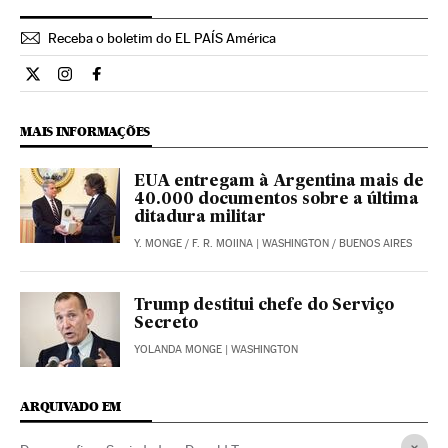
Receba o boletim do EL PAÍS América
Internacional El País Brasil en Twitter
Internacional El País Brasil en Instagram
Internacional El País Brasil en Facebook
MAIS INFORMAÇÕES
EUA entregam à Argentina mais de
40.000 documentos sobre a última
ditadura militar
Y. MONGE
/
F. R. MOIINA
| WASHINGTON / BUENOS AIRES
Trump destitui chefe do Serviço
Secreto
YOLANDA MONGE
| WASHINGTON
ARQUIVADO EM