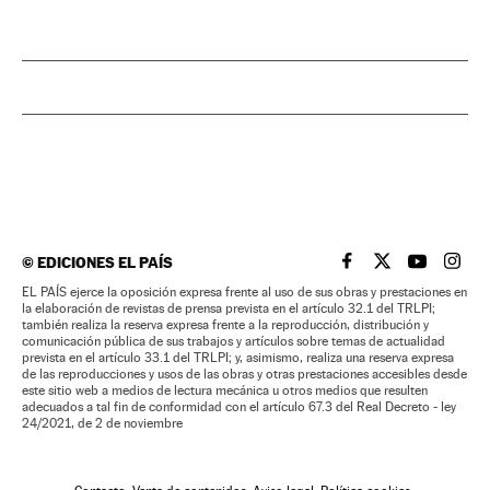
©
EDICIONES EL PAÍS
EL PAÍS BRASIL EN
EL PAÍS BRASI
EL PAÍS B
EL PA
EL PAÍS ejerce la oposición expresa frente al uso de sus obras y prestaciones en
la elaboración de revistas de prensa prevista en el artículo 32.1 del TRLPI;
también realiza la reserva expresa frente a la reproducción, distribución y
comunicación pública de sus trabajos y artículos sobre temas de actualidad
prevista en el artículo 33.1 del TRLPI; y, asimismo, realiza una reserva expresa
de las reproducciones y usos de las obras y otras prestaciones accesibles desde
este sitio web a medios de lectura mecánica u otros medios que resulten
adecuados a tal fin de conformidad con el artículo 67.3 del Real Decreto - ley
24/2021, de 2 de noviembre