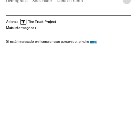
Demografia
Sociedade
Donald Trump
Estados Unidos
México
Política migração
América do Norte
Imigração
América Latina
Adere a
Mais informações
Migração
América
aquí
Si está interesado en licenciar este contenido, pinche