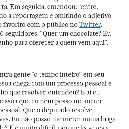
orta. Em seguida, emendou: “entre,
ndo a reportagem e omitindo o adjetivo
 favorito com o público no
Twitter
,
0 seguidores. “Quer um chocolate? Eu
nho para oferecer a quem vem aqui”.
ntra gente “o tempo inteiro” em seu
essoa chega com um processo pessoal e
ho que resolver, entendeu? E aí eu
 pessoa que eu nem posso me meter
essoal. Que o deputado resolve
ivas. Eu não posso me meter numa briga
e? E é muito difícil, porque às vezes a