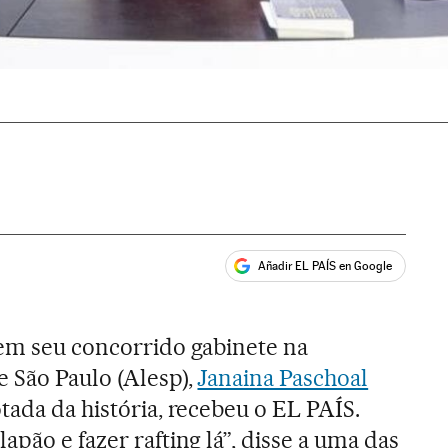
Añadir EL PAÍS en Google
ales
 em seu concorrido gabinete na
e São Paulo (Alesp),
Janaina Paschoal
tada da história, recebeu o EL PAÍS.
apão e fazer rafting lá”, disse a uma das