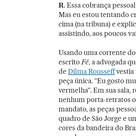
R
. Essa cobrança pessoal
Mas eu estou tentando cr
cima (na tribuna) e expli
assistindo, aos poucos v
Usando uma corrente do
escrito
Fé
, a advogada q
de
Dilma Rousseff
vestia
peça única. “Eu gosto mui
vermelha”. Em sua sala,
nenhum porta-retratos o
mandato, as peças pesso
quadro de São Jorge e u
cores da bandeira do Br