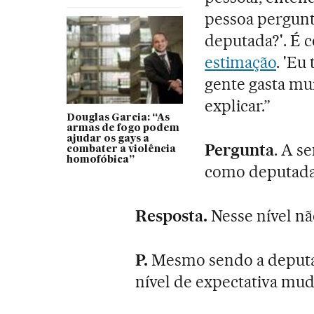
pessoa pergunt
deputada?'. É 
estimação
. 'Eu
gente gasta mu
explicar.”
Douglas Garcia: “As
armas de fogo podem
ajudar os gays a
Pergunta
. A s
combater a violência
homofóbica”
como deputada 
Resposta.
Nesse nível nã
P.
Mesmo sendo a deputad
nível de expectativa mud