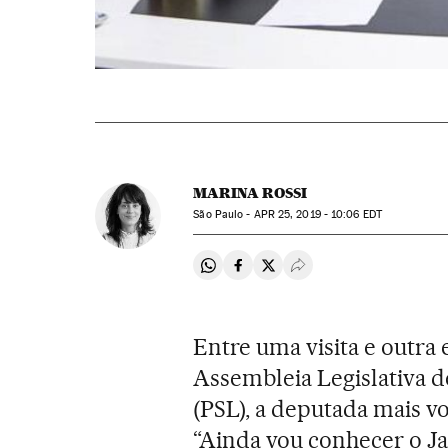
MARINA ROSSI
São Paulo -
APR
25, 2019 - 10:06
EDT
Compartir en Whatsapp
Compartir en Facebook
Compartir en Twitter
Desplegar Redes Soci
Entre uma visita e outra
Assembleia Legislativa d
(PSL), a deputada mais vo
“Ainda vou conhecer o Jal