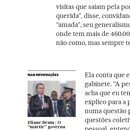
visitas que saiam pela p
querida”, disse, convida
“amada”, seu generalismo
onde tem mais de 460.00
não como, mas sempre te
Ela conta que e
MAIS INFORMAÇÕES
gabinete. “A p
acha que eu ten
explico para a
numa questão p
questões colet
Eliane Brum | O
pessoal, entend
“mártir” governa