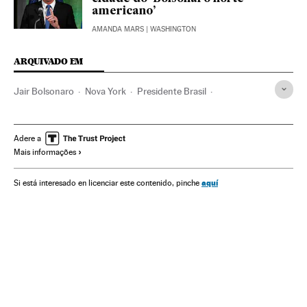
americano’
AMANDA MARS
| WASHINGTON
ARQUIVADO EM
Jair Bolsonaro
Nova York
Presidente Brasil
Presidência Brasil
Estados Unidos
Brasil
Governo Brasil
América do Norte
América do Sul
Adere a
Mais informações
América Latina
Governo
América
Administração Estado
Administração pública
Política
aquí
Si está interesado en licenciar este contenido, pinche