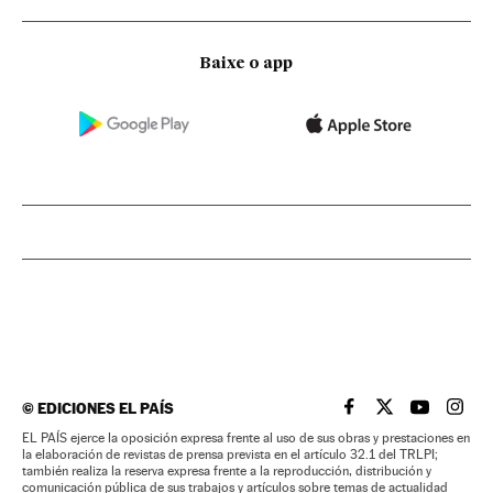
Baixe o app
©
EDICIONES EL PAÍS
EL PAÍS BRASIL EN
EL PAÍS BRASI
EL PAÍS B
EL PA
EL PAÍS ejerce la oposición expresa frente al uso de sus obras y prestaciones en
la elaboración de revistas de prensa prevista en el artículo 32.1 del TRLPI;
también realiza la reserva expresa frente a la reproducción, distribución y
comunicación pública de sus trabajos y artículos sobre temas de actualidad