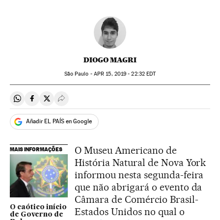
DIOGO MAGRI
São Paulo -
APR
15, 2019 - 22:32
EDT
Compartir en Whatsapp
Compartir en Facebook
Compartir en Twitter
Desplegar Redes Sociales
Añadir EL PAÍS en Google
O Museu Americano de
MAIS INFORMAÇÕES
História Natural de Nova York
informou nesta segunda-feira
que não abrigará o evento da
Câmara de Comércio Brasil-
O caótico início
Estados Unidos no qual o
de Governo de