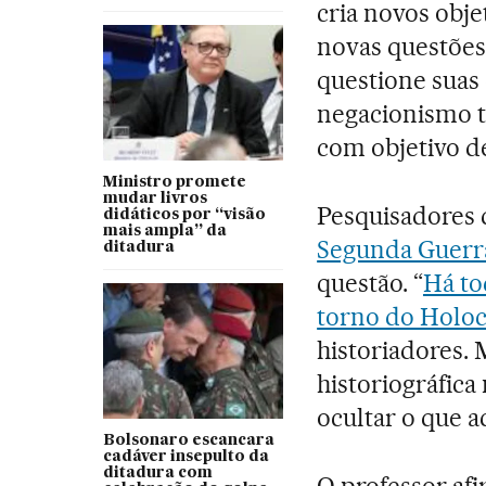
cria novos obj
novas questões
questione suas 
negacionismo t
com objetivo de
Ministro promete
mudar livros
Pesquisadores
didáticos por “visão
mais ampla” da
Segunda Guerr
ditadura
questão. “
Há to
torno do Holoc
historiadores. 
historiográfica
ocultar o que a
Bolsonaro escancara
cadáver insepulto da
ditadura com
O professor afi