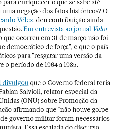
o para enriquecer o que se sabe até
u uma negação dos fatos históricos? O
cardo Vélez
, deu contribuição ainda
questão.
Em entrevista ao jornal
Valor
 o que ocorreu em 31 de março não foi
 democrático de força", e que o país
áticos para "resgatar uma versão da
e o período de 1964 a 1985.
l divulgou
que o Governo federal teria
bian Salvioli, relator especial da
 Unidas (ONU) sobre Promoção da
ração afirmando que “não houve golpe
 de governo militar foram necessários
munista. Essa escalada do discurso