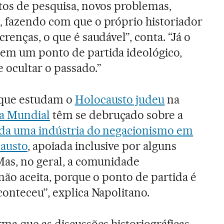
etos de pesquisa, novos problemas,
, fazendo com que o próprio historiador
crenças, o que é saudável”, conta. “Já o
em um ponto de partida ideológico,
 ocultar o passado.”
 que estudam o
Holocausto judeu
na
a Mundial
têm se debruçado sobre a
da uma indústria do negacionismo em
austo
, apoiada inclusive por alguns
Mas, no geral, a comunidade
 não aceita, porque o ponto de partida é
conteceu”, explica Napolitano.
rma que as discussões historiográficas