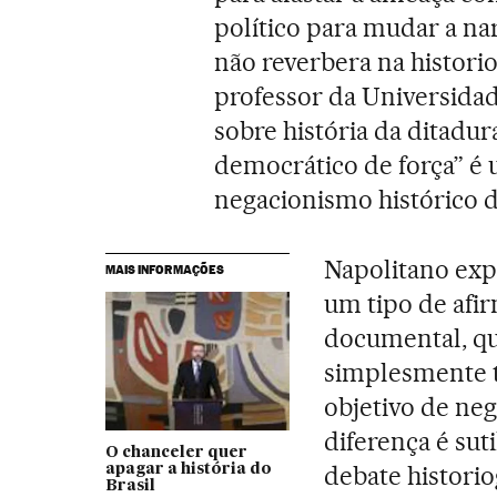
político para mudar a nar
não reverbera na histori
professor da Universidad
sobre história da ditadur
democrático de força” é 
negacionismo histórico d
Napolitano exp
MAIS INFORMAÇÕES
um tipo de afi
documental, que
simplesmente t
objetivo de neg
diferença é sut
O chanceler quer
debate historio
apagar a história do
Brasil