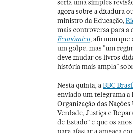
seria uma simples revisã
agora sobre a ditadura o
ministro da Educação,
Ri
mais controversa para a 
Econômico
, afirmou que
um golpe, mas "um regime
deve mudar os livros did
história mais ampla" sobr
Nesta quinta, a
BBC Brasi
enviado um telegrama a Fa
Organização das Nações
Verdade, Justiça e Repa
de Estado” e que os anos
para afastar a ameaça co