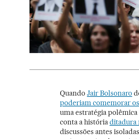
Quando
Jair Bolsonaro
d
poderiam comemorar os 
uma estratégia polêmica
conta a história
ditadura 
discussões antes isoladas