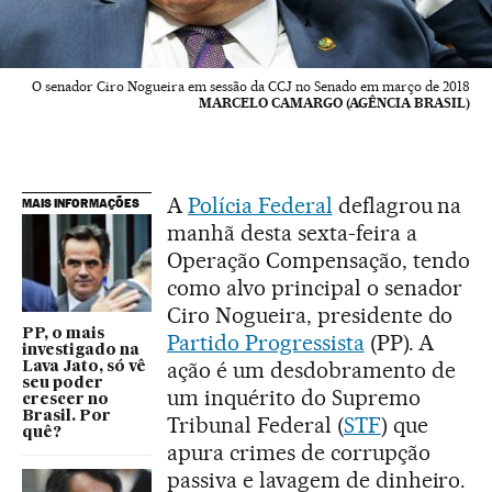
O senador Ciro Nogueira em sessão da CCJ no Senado em março de 2018
MARCELO CAMARGO (AGÊNCIA BRASIL)
A
Polícia Federal
deflagrou na
MAIS INFORMAÇÕES
manhã desta sexta-feira a
Operação Compensação, tendo
como alvo principal o senador
Ciro Nogueira, presidente do
PP, o mais
Partido Progressista
(PP). A
investigado na
ação é um desdobramento de
Lava Jato, só vê
seu poder
um inquérito do Supremo
crescer no
Brasil. Por
Tribunal Federal (
STF
) que
quê?
apura crimes de corrupção
passiva e lavagem de dinheiro.