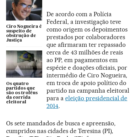
De acordo com a Polícia
Federal, a investigação teve
Ciro Nogueira é
como origem os depoimentos
suspeito de
prestados por colaboradores
obstrução de
Justiça
que afirmaram ter repassado
cerca de 43 milhões de reais
ao PP, em pagamentos em
espécie e doações oficiais, por
intermédio de Ciro Nogueira,
em troca de apoio político do
Os quatro
partidos que
partido na campanha eleitoral
são os troféus
para a
eleição presidencial de
da corrida
eleitoral
2014
.
Os sete mandados de busca e apreensão,
cumpridos nas cidades de Teresina (PI),