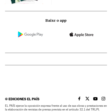
Baixe o app
©
EDICIONES EL PAÍS
EL PAÍS BRASIL EN
EL PAÍS BRASI
EL PAÍS B
EL PA
EL PAÍS ejerce la oposición expresa frente al uso de sus obras y prestaciones en
la elaboración de revistas de prensa prevista en el artículo 32.1 del TRLPI;