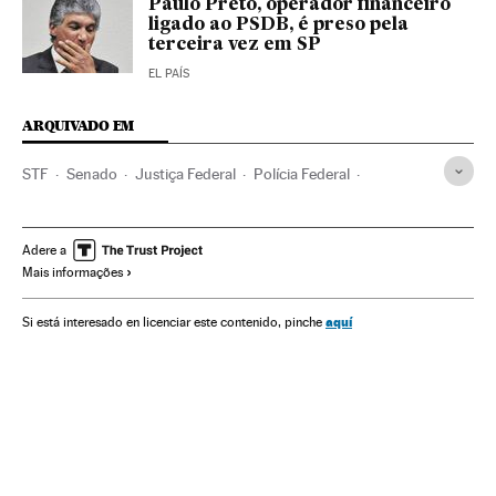
Paulo Preto, operador financeiro
ligado ao PSDB, é preso pela
terceira vez em SP
EL PAÍS
ARQUIVADO EM
STF
Senado
Justiça Federal
Polícia Federal
Tribunais
Brasil
Parlamento
Polícia
Poder judicial
América do Sul
América Latina
Força segurança
Adere a
Mais informações
América
Política
Justiça
aquí
Si está interesado en licenciar este contenido, pinche