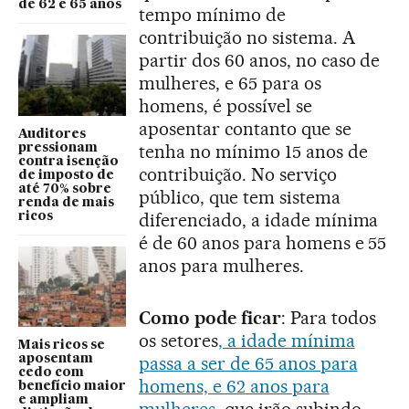
de 62 e 65 anos
tempo mínimo de
contribuição no sistema. A
partir dos 60 anos, no caso de
mulheres, e 65 para os
homens, é possível se
aposentar contanto que se
Auditores
tenha no mínimo 15 anos de
pressionam
contra isenção
contribuição. No serviço
de imposto de
até 70% sobre
público, que tem sistema
renda de mais
diferenciado, a idade mínima
ricos
é de 60 anos para homens e 55
anos para mulheres.
Como pode ficar
: Para todos
os setores
, a idade mínima
Mais ricos se
passa a ser de 65 anos para
aposentam
cedo com
homens, e 62 anos para
benefício maior
e ampliam
mulheres
, que irão subindo