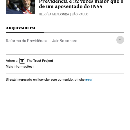
Previdência é 32 vezes maior que o
de um aposentado do INSS
HELOÍSA MENDONÇA
| SÃO PAULO
ARQUIVADO EM
Reforma da Previdência
Jair Bolsonaro
Desigualdade econômica
Presidente Brasil
Aposentadoria
Desigualdade social
Presidência Brasil
Adere a
Mais informações
Brasil
Governo Brasil
América do Sul
América Latina
Governo
Relações trabalhistas
América
aquí
Si está interesado en licenciar este contenido, pinche
Administração Estado
Trabalho
Economia
Administração pública
Política
Sociedade