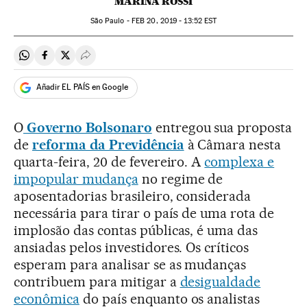
MARINA ROSSI
São Paulo -
FEB
20, 2019 - 13:52
EST
Compartir en Whatsapp
Compartir en Facebook
Compartir en Twitter
Desplegar Redes Sociales
Añadir EL PAÍS en Google
O
Governo Bolsonaro
entregou sua proposta
de
reforma da Previdência
à Câmara nesta
quarta-feira, 20 de fevereiro. A
complexa e
impopular mudança
no regime de
aposentadorias brasileiro, considerada
necessária para tirar o país de uma rota de
implosão das contas públicas, é uma das
ansiadas pelos investidores. Os críticos
esperam para analisar se as mudanças
contribuem para mitigar a
desigualdade
econômica
do país enquanto os analistas