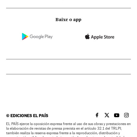
Baixe o app
©
EDICIONES EL PAÍS
EL PAÍS BRASIL EN
EL PAÍS BRASI
EL PAÍS B
EL PA
EL PAÍS ejerce la oposición expresa frente al uso de sus obras y prestaciones en
la elaboración de revistas de prensa prevista en el artículo 32.1 del TRLPI;
también realiza la reserva expresa frente a la reproducción, distribución y