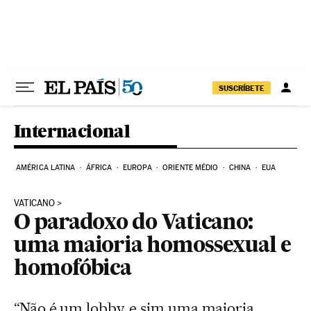
Pular para o conteúdo
SUSCRÍBETE
Internacional
AMÉRICA LATINA
ÁFRICA
EUROPA
ORIENTE MÉDIO
CHINA
EUA
VATICANO
O paradoxo do Vaticano:
uma maioria homossexual e
homofóbica
“Não é um lobby, e sim uma maioria