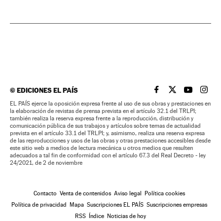
©
EDICIONES EL PAÍS
EL PAÍS BRASIL EN
EL PAÍS BRASI
EL PAÍS B
EL PA
EL PAÍS ejerce la oposición expresa frente al uso de sus obras y prestaciones en
la elaboración de revistas de prensa prevista en el artículo 32.1 del TRLPI;
también realiza la reserva expresa frente a la reproducción, distribución y
comunicación pública de sus trabajos y artículos sobre temas de actualidad
prevista en el artículo 33.1 del TRLPI; y, asimismo, realiza una reserva expresa
de las reproducciones y usos de las obras y otras prestaciones accesibles desde
este sitio web a medios de lectura mecánica u otros medios que resulten
adecuados a tal fin de conformidad con el artículo 67.3 del Real Decreto - ley
24/2021, de 2 de noviembre
Contacto
Venta de contenidos
Aviso legal
Política cookies
Política de privacidad
Mapa
Suscripciones EL PAÍS
Suscripciones empresas
RSS
Índice
Noticias de hoy