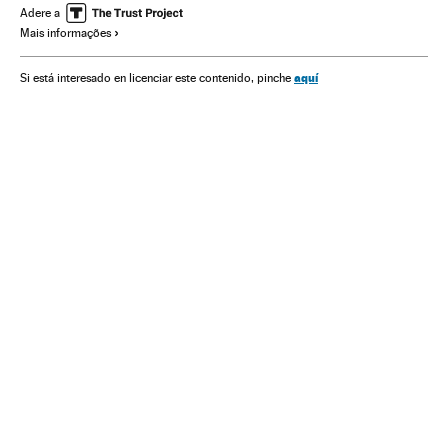
Menores
Europa Ocidental
Igreja católica
Adere a
Mais informações
Orientação sexual
Crimes sexuais
Grupos sociais
Cristianismo
Sexualidade
Europa
Religião
Delitos
aquí
Si está interesado en licenciar este contenido, pinche
Sociedade
Justiça