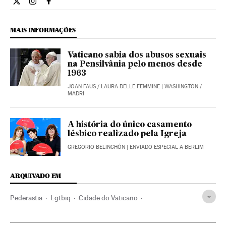
Internacional El País Brasil en Twitter
Internacional El País Brasil en Instagram
Internacional El País Brasil en Facebook
MAIS INFORMAÇÕES
Vaticano sabia dos abusos sexuais
na Pensilvânia pelo menos desde
1963
JOAN FAUS
/
LAURA DELLE FEMMINE
| WASHINGTON /
MADRI
A história do único casamento
lésbico realizado pela Igreja
GREGORIO BELINCHÓN
| ENVIADO ESPECIAL A BERLIM
ARQUIVADO EM
Pederastia
Lgtbiq
Cidade do Vaticano
Abuso menores
Homossexualidade
Abusos sexuais