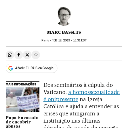
MARC BASSETS
París -
FEB
18, 2019 - 16:31
EST
Compartir en Whatsapp
Compartir en Facebook
Compartir en Twitter
Desplegar Redes Sociales
Añadir EL PAÍS en Google
Dos seminários à cúpula do
MAIS INFORMAÇÕES
Vaticano,
a homossexualidade
é onipresente
na Igreja
Católica e ajuda a entender as
crises que atingiram a
Papa é acusado
instituição nas últimas
de encobrir
décadas, da queda da vocação
abusos