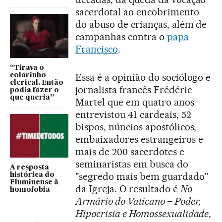
sacerdotal ao encobrimento
do abuso de crianças, além de
campanhas contra o
papa
Francisco
.
“Tirava o
Essa é a opinião do sociólogo e
colarinho
clerical. Então
jornalista francês Frédéric
podia fazer o
que queria”
Martel que em quatro anos
entrevistou 41 cardeais, 52
bispos, núncios apostólicos,
embaixadores estrangeiros e
mais de 200 sacerdotes e
seminaristas em busca do
A resposta
"segredo mais bem guardado"
histórica do
Fluminense à
da Igreja. O resultado é
No
homofobia
Armário do Vaticano – Poder,
Hipocrisia e Homossexualidade
,