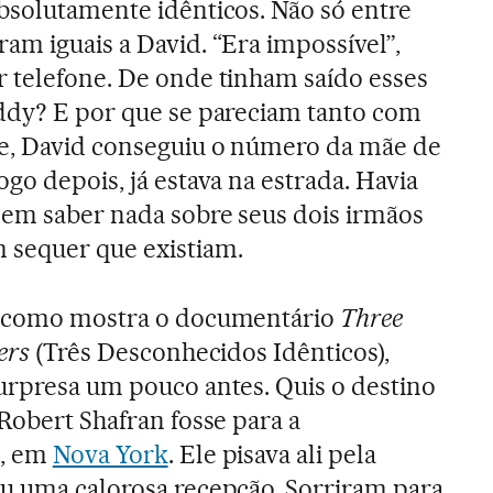
absolutamente idênticos. Não só entre
am iguais a David. “Era impossível”,
r telefone. De onde tinham saído esses
Eddy? E por que se pareciam tanto com
e, David conseguiu o número da mãe de
ogo depois, já estava na estrada. Havia
 sem saber nada sobre seus dois irmãos
 sequer que existiam.
, como mostra o documentário
Three
ers
(Três Desconhecidos Idênticos),
surpresa um pouco antes. Quis o destino
Robert Shafran fosse para a
n, em
Nova York
. Ele pisava ali pela
u uma calorosa recepção. Sorriram para