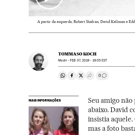
A partir da esquerda, Robert Shafran, David Kellman e Ed
TOMMASO KOCH
Madri -
FEB
07, 2019 - 19:05
EST
0
Compartir en Whatsapp
Compartir en Facebook
Compartir en Twitter
Desplegar Redes Soci
Comentários
Seu amigo não p
MAIS INFORMAÇÕES
abaixo. David c
insistia aquele
mas a foto bas