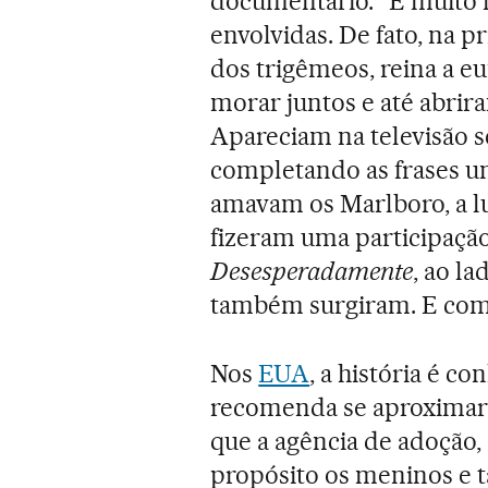
documentário. “É muito 
envolvidas. De fato, na 
dos trigêmeos, reina a eu
morar juntos e até abrira
Apareciam na televisão
completando as frases un
amavam os Marlboro, a lu
fizeram uma participaç
Desesperadamente
, ao l
também surgiram. E com 
Nos
EUA
, a história é c
recomenda se aproximar d
que a agência de adoção,
propósito os meninos e 