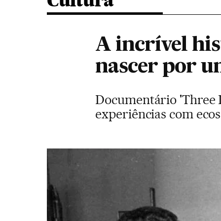
Cultura
A incrível hi
nascer por u
Documentário 'Three Id
experiências com ecos 