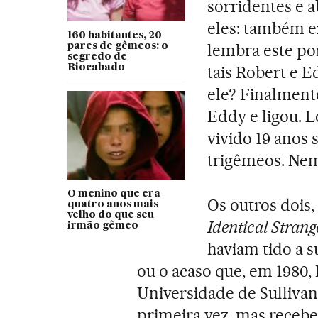
sorridentes e 
eles: também er
160 habitantes, 20
lembra este po
pares de gêmeos: o
segredo de
Riocabado
tais Robert e 
ele? Finalment
Eddy e ligou. L
vivido 19 anos
trigêmeos. Nem
O menino que era
Os outros dois
quatro anos mais
velho do que seu
Identical Strang
irmão gêmeo
haviam tido a 
ou o acaso que, em 1980, 
Universidade de Sulliva
primeira vez, mas recebe