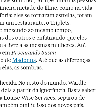
mais sombrio”, corrige uma das pessoas
primeira metade do filme, como na vida
foria: eles se tornaram estrelas, foram
m um restaurante, o Triplets.
 se mexendo ao mesmo tempo,
s dos outros e enfatizando que eles
ta livre a as mesmas mulheres. Até
ão em
Procurando Susan
ado de
Madonna
. Até que as diferenças
elas, as sombras.
onhecida. No resto do mundo, Wardle
ela a partir da ignorância. Basta saber
 a Louise Wise Services, separou de
também omitiu isso dos novos pais.