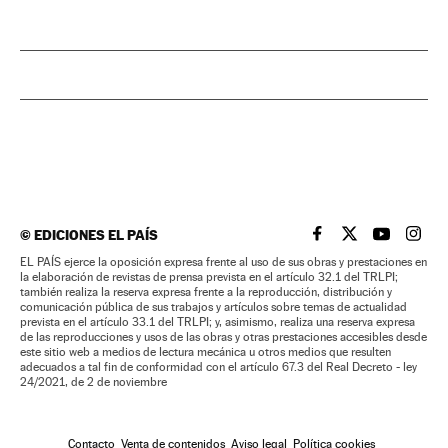
©
EDICIONES EL PAÍS
EL PAÍS BRASIL EN
EL PAÍS BRASI
EL PAÍS B
EL PA
EL PAÍS ejerce la oposición expresa frente al uso de sus obras y prestaciones en
la elaboración de revistas de prensa prevista en el artículo 32.1 del TRLPI;
también realiza la reserva expresa frente a la reproducción, distribución y
comunicación pública de sus trabajos y artículos sobre temas de actualidad
prevista en el artículo 33.1 del TRLPI; y, asimismo, realiza una reserva expresa
de las reproducciones y usos de las obras y otras prestaciones accesibles desde
este sitio web a medios de lectura mecánica u otros medios que resulten
adecuados a tal fin de conformidad con el artículo 67.3 del Real Decreto - ley
24/2021, de 2 de noviembre
Contacto
Venta de contenidos
Aviso legal
Política cookies