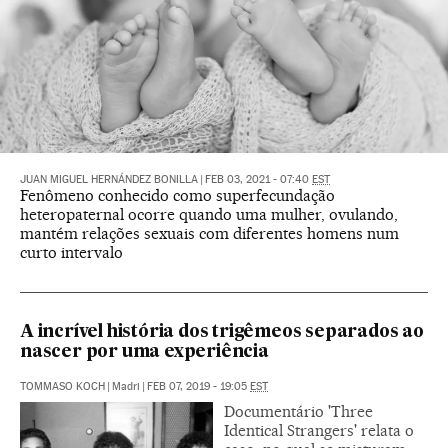
JUAN MIGUEL HERNÁNDEZ BONILLA
|
FEB 03, 2021 - 07:40
EST
Fenômeno conhecido como superfecundação
heteropaternal ocorre quando uma mulher, ovulando,
mantém relações sexuais com diferentes homens num
curto intervalo
A incrível história dos trigêmeos separados ao
nascer por uma experiência
TOMMASO KOCH
|
Madri
|
FEB 07, 2019 - 19:05
EST
Documentário 'Three
Identical Strangers' relata o