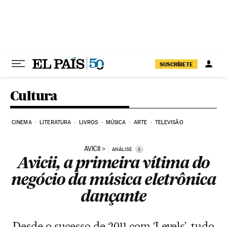
Pular para o conteúdo
SUSCRÍBETE
Cultura
CINEMA
LITERATURA
LIVROS
MÚSICA
ARTE
TELEVISÃO
AVICII
i
ANÁLISE
Avicii, a primeira vítima do
negócio da música eletrônica
dançante
Desde o sucesso de 2011 com ‘Levels’, tudo