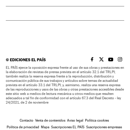
©
EDICIONES EL PAÍS
EL PAÍS BRASIL EN
EL PAÍS BRASI
EL PAÍS B
EL PA
EL PAÍS ejerce la oposición expresa frente al uso de sus obras y prestaciones en
la elaboración de revistas de prensa prevista en el artículo 32.1 del TRLPI;
también realiza la reserva expresa frente a la reproducción, distribución y
comunicación pública de sus trabajos y artículos sobre temas de actualidad
prevista en el artículo 33.1 del TRLPI; y, asimismo, realiza una reserva expresa
de las reproducciones y usos de las obras y otras prestaciones accesibles desde
este sitio web a medios de lectura mecánica u otros medios que resulten
adecuados a tal fin de conformidad con el artículo 67.3 del Real Decreto - ley
24/2021, de 2 de noviembre
Contacto
Venta de contenidos
Aviso legal
Política cookies
Política de privacidad
Mapa
Suscripciones EL PAÍS
Suscripciones empresas