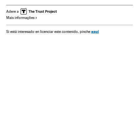
Deejay
Madonna
Rihanna
Documentário
Música eletrônica
Festivais
Estilos musicais
Música
Adere a
Mais informações
aquí
Si está interesado en licenciar este contenido, pinche