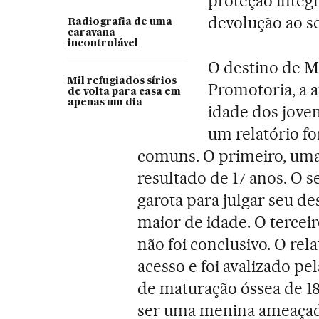
proteção integr
devolução ao s
Radiografia de uma
caravana
incontrolável
O destino de M
Mil refugiados sírios
Promotoria, a 
de volta para casa em
apenas um dia
idade dos joven
um relatório fo
comuns. O primeiro, uma
resultado de 17 anos. O 
garota para julgar seu d
maior de idade. O tercei
não foi conclusivo. O rel
acesso e foi avalizado p
de maturação óssea de 1
ser uma menina ameaçada