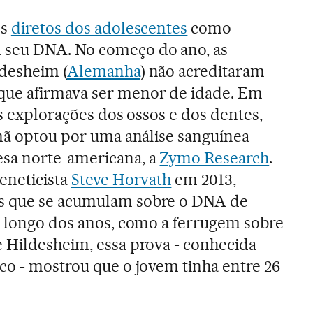
os
diretos dos adolescentes
como
 seu DNA. No começo do ano, as
ldesheim (
Alemanha
) não acreditaram
ue afirmava ser menor de idade. Em
cas explorações dos ossos e dos dentes,
emã optou por uma análise sanguínea
sa norte-americana, a
Zymo Research
.
eneticista
Steve Horvath
em 2013,
s que se acumulam sobre o DNA de
o longo dos anos, como a ferrugem sobre
 Hildesheim, essa prova - conhecida
co - mostrou que o jovem tinha entre 26