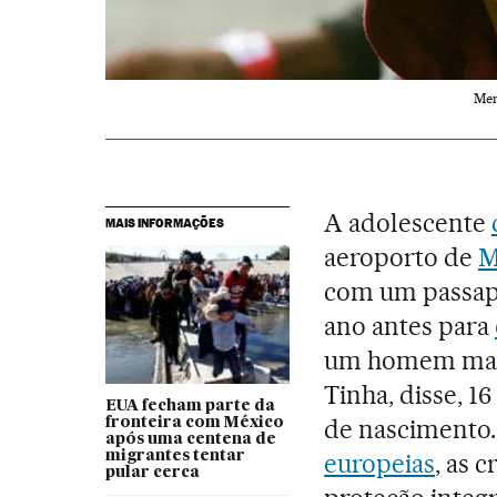
Men
A adolescente
MAIS INFORMAÇÕES
aeroporto de
M
com um passapo
ano antes para
um homem mais
Tinha, disse, 1
EUA fecham parte da
de nascimento
fronteira com México
após uma centena de
migrantes tentar
europeias
, as 
pular cerca