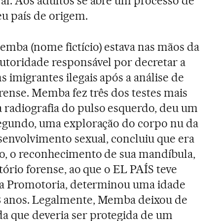
al. Aos adultos se abre um processo de
eu país de origem.
emba (nome fictício) estava nas mãos da
autoridade responsável por decretar a
s imigrantes ilegais após a análise de
rense. Memba fez três dos testes mais
 radiografia do pulso esquerdo, deu um
segundo, uma exploração do corpo nu da
esenvolvimento sexual, concluiu que era
ro, o reconhecimento de sua mandíbula,
atório forense, ao que o EL PAÍS teve
ela Promotoria, determinou uma idade
8 anos. Legalmente, Memba deixou de
 que deveria ser protegida de um