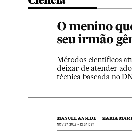
Ciência
O menino que
seu irmão g
Métodos científicos at
deixar de atender ado
técnica baseada no D
MANUEL ANSEDE
MARÍA MART
NOV
27, 2018 - 12:24
EST