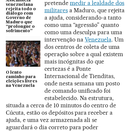
Assembleia
pretende
medir a lealdade dos
venezuelana
militares
a Maduro, que rejeita
rejeita todo o
diálogo com
a ajuda, considerando-a tanto
Governo de
Maduro que
como uma “agressão” quanto
“prolongue o
como uma desculpa para uma
sofrimento”
intervenção na
Venezuela
. Um
dos centros de coleta de uma
operação sobre a qual existem
mais incógnitas do que
certezas é a Ponte
O lento
Internacional de Tienditas,
caminho para
eleições livres
onde nesta semana um posto
na Venezuela
de comando unificado foi
estabelecido. Na estrutura,
situada a cerca de 10 minutos do centro de
Cúcuta, estão os depósitos para receber a
ajuda, e uma vez armazenada ali se
aguardará o dia correto para poder