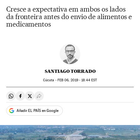
Cresce a expectativa em ambos os lados
da fronteira antes do envio de alimentos e
medicamentos
SANTIAGO TORRADO
Cúcuta -
FEB
06, 2019 - 18:44
EST
Compartir en Whatsapp
Compartir en Facebook
Compartir en Twitter
Desplegar Redes Sociales
Añadir EL PAÍS en Google