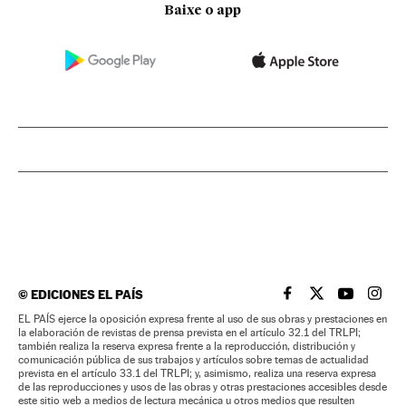
Baixe o app
©
EDICIONES EL PAÍS
EL PAÍS BRASIL EN
EL PAÍS BRASI
EL PAÍS B
EL PA
EL PAÍS ejerce la oposición expresa frente al uso de sus obras y prestaciones en
la elaboración de revistas de prensa prevista en el artículo 32.1 del TRLPI;
también realiza la reserva expresa frente a la reproducción, distribución y
comunicación pública de sus trabajos y artículos sobre temas de actualidad
prevista en el artículo 33.1 del TRLPI; y, asimismo, realiza una reserva expresa
de las reproducciones y usos de las obras y otras prestaciones accesibles desde
este sitio web a medios de lectura mecánica u otros medios que resulten