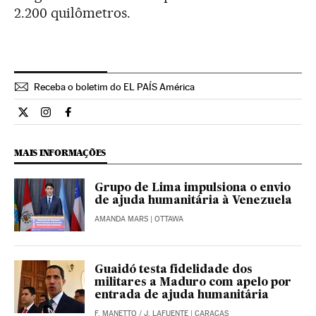
2.200 quilômetros.
Receba o boletim do EL PAÍS América
Internacional El País Brasil en Twitter
Internacional El País Brasil en Instagram
Internacional El País Brasil en Facebook
MAIS INFORMAÇÕES
Grupo de Lima impulsiona o envio
de ajuda humanitária à Venezuela
AMANDA MARS
| OTTAWA
Guaidó testa fidelidade dos
militares a Maduro com apelo por
entrada de ajuda humanitária
F. MANETTO
/
J. LAFUENTE
| CARACAS