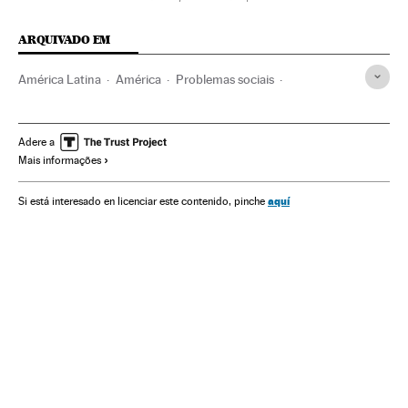
ARQUIVADO EM
América Latina
América
Problemas sociais
Sociedade
Cúcuta
Juan Guaidó
Norte de Santander
Venezuela
Protestos sociais
Colômbia
Adere a
Mais informações
Mal-estar social
América do Sul
Nicolás Maduro
aquí
Si está interesado en licenciar este contenido, pinche