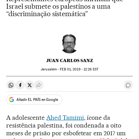
Israel submete os palestinos a uma
“discriminação sistemática”
JUAN CARLOS SANZ
Jerusalém -
FEB
01, 2019 - 12:26
EST
Compartir en Whatsapp
Compartir en Facebook
Compartir en Twitter
Desplegar Redes Sociales
Come
Añadir EL PAÍS en Google
A adolescente
Ahed Tamimi
, ícone da
resistência palestina, foi condenada a oito
meses de prisão por esbofetear em 2017 um