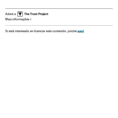
Cisjordânia
Jerusalém
Israel
Territórios palestinos
Conflito árabe-israelense
Palestina
Geopolítica
Adere a
Mais informações
Oriente médio
Relações internacionais
Ásia
União Europeia
Discriminação
aquí
Si está interesado en licenciar este contenido, pinche
Organizações internacionais
Europa
Preconceitos
Relações exteriores
Problemas sociais
Política
Conflitos
Legislação
Justiça