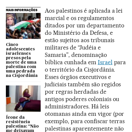
Aos palestinos é aplicada a lei
MAIS INFORMAÇÕES
marcial e os regulamentos
ditados por um departamento
do Ministério da Defesa, e
estão sujeitos aos tribunais
Cinco
militares de “Judéia e
adolescentes
Samaria”, denominação
israelenses
presos pela
bíblica cunhada em
Israel
para
morte de uma
palestina com
o território da Cisjordânia.
uma pedrada
Esses órgãos executivos e
na Cisjordânia
judiciais também são regidos
por regras herdadas de
antigos poderes coloniais ou
administradores. Há leis
otomanas ainda em vigor (por
Ícone da
exemplo, para confiscar terras
resistência
palestina: “Não
palestinas aparentemente não
me deixavam