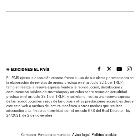
©
EDICIONES EL PAÍS
EL PAÍS BRASIL EN
EL PAÍS BRASI
EL PAÍS B
EL PA
EL PAÍS ejerce la oposición expresa frente al uso de sus obras y prestaciones en
la elaboración de revistas de prensa prevista en el artículo 32.1 del TRLPI;
también realiza la reserva expresa frente a la reproducción, distribución y
comunicación pública de sus trabajos y artículos sobre temas de actualidad
prevista en el artículo 33.1 del TRLPI; y, asimismo, realiza una reserva expresa
de las reproducciones y usos de las obras y otras prestaciones accesibles desde
este sitio web a medios de lectura mecánica u otros medios que resulten
adecuados a tal fin de conformidad con el artículo 67.3 del Real Decreto - ley
24/2021, de 2 de noviembre
Contacto
Venta de contenidos
Aviso legal
Política cookies