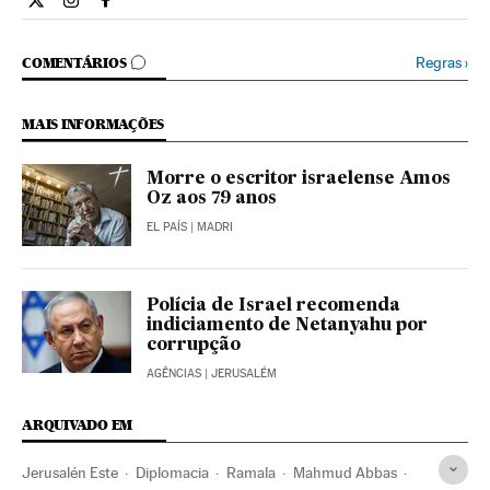
Internacional El País Brasil en Twitter
Internacional El País Brasil en Instagram
Internacional El País Brasil en Facebook
COMENTÁRIOS
Regras
›
COMENTÁRIOS
MAIS INFORMAÇÕES
Morre o escritor israelense Amos
Oz aos 79 anos
EL PAÍS
| MADRI
Polícia de Israel recomenda
indiciamento de Netanyahu por
corrupção
AGÊNCIAS
| JERUSALÉM
ARQUIVADO EM
Jerusalén Este
Diplomacia
Ramala
Mahmud Abbas