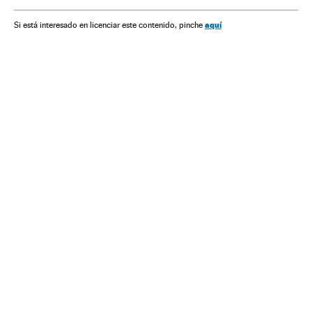
Oriente médio
Ásia
Política
aquí
Si está interesado en licenciar este contenido, pinche