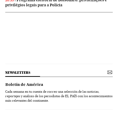
Programa eleitoral de Bolsonaro: privatizações e
20:55
privilégios legais para a Polícia
NEWSLETTERS
Boletín de América
Cada semana en tu cuenta de correo una selección de las noticias,
reportajes y análisis de los periodistas de EL PAÍS con los acontecimientos
más relevantes del continente.