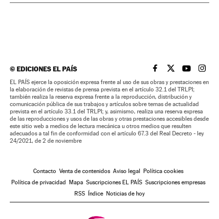
©
EDICIONES EL PAÍS
EL PAÍS BRASIL EN
EL PAÍS BRASI
EL PAÍS B
EL PA
EL PAÍS ejerce la oposición expresa frente al uso de sus obras y prestaciones en
la elaboración de revistas de prensa prevista en el artículo 32.1 del TRLPI;
también realiza la reserva expresa frente a la reproducción, distribución y
comunicación pública de sus trabajos y artículos sobre temas de actualidad
prevista en el artículo 33.1 del TRLPI; y, asimismo, realiza una reserva expresa
de las reproducciones y usos de las obras y otras prestaciones accesibles desde
este sitio web a medios de lectura mecánica u otros medios que resulten
adecuados a tal fin de conformidad con el artículo 67.3 del Real Decreto - ley
24/2021, de 2 de noviembre
Contacto
Venta de contenidos
Aviso legal
Política cookies
Política de privacidad
Mapa
Suscripciones EL PAÍS
Suscripciones empresas
RSS
Índice
Noticias de hoy