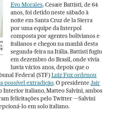
Evo Morales
. Cesare Battisti, de 64
anos, foi detido neste sábado à
noite em Santa Cruz de la Sierra
por uma equipe da Interpol
composta por agentes bolivianos e
na
italianos e chegou na manhã desta
a.
FE
segunda-feira na Itália. Battisti fugiu
em dezembro do Brasil, onde vivia
havia vários anos, depois que o
bunal Federal (STF)
Luiz Fux ordenou
a possível extradição
. O presidente
Jair
 Interior italiano, Matteo Salvini, ambos
ram felicitações pelo Twitter —Salvini
epcioná-lo em solo italiano.