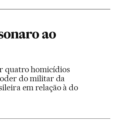
lsonaro ao
or quatro homicídios
poder do militar da
ileira em relação à do