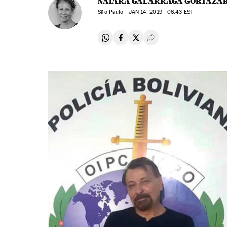
NAIARA GALARRAGA GORTÁZA
São Paulo -
JAN
14, 2019 - 06:43
EST
Compartir en Whatsapp
Compartir en Facebook
Compartir en Twitter
Desplegar Redes Soci