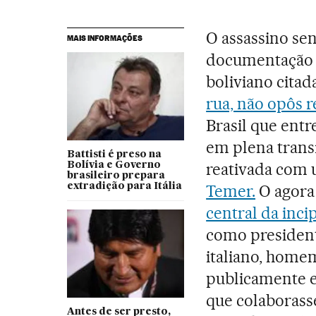
O assassino se
MAIS INFORMAÇÕES
documentação 
boliviano citad
rua, não opôs r
Brasil que entr
em plena transi
Battisti é preso na
reativada com 
Bolívia e Governo
brasileiro prepara
extradição para Itália
Temer.
O agora
central da inci
como presidente-
italiano, home
publicamente e
que colaborass
Antes de ser presto,