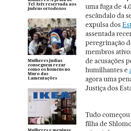
Tel Aviv reservada aos
uma fuga de 4.
judeus ortodoxos
escândalo da s
expulsa dos
Es
assentada rec
peregrinação d
membros ativos
de acusações p
Mulheres judias
conseguem rezar
humilhantes e
como os homens no
Muro das
agora uma pena
Lamentações
Justiça dos Es
Tudo começou 
filha de Shlomo
Mulheres e meninas