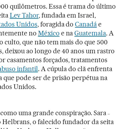
000 quilômetros. Essa é trama do último
eita
Lev Tahor
, fundada em Israel,
tados Unidos
, foragida do
Canadá
e
entemente no
México
e na
Guatemala
. A
o culto, que não tem mais do que 500
, deixou ao longo de 40 anos um rastro
or casamentos forçados, tratamentos
abuso infantil
. A cúpula do clã enfrenta
 que pode ser de prisão perpétua na
tados Unidos.
como uma grande conspiração. Sara
–
 Helbrans, o falecido fundador da seita