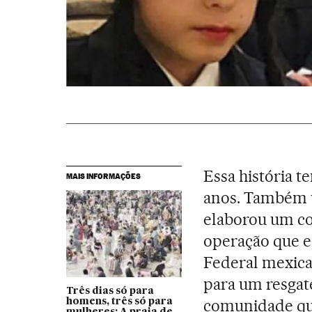
Essa história t
MAIS INFORMAÇÕES
anos. Também u
elaborou um co
operação que en
Federal mexica
para um resgat
Três dias só para
comunidade qua
homens, três só para
mulheres: A praia de