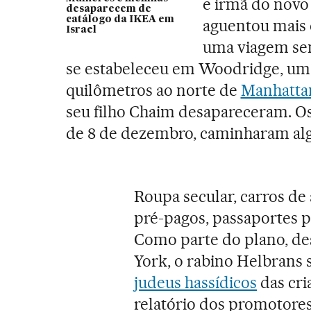
e irmã do novo
desaparecem de
catálogo da IKEA em
aguentou mais 
Israel
uma viagem sem
se estabeleceu em Woodridge, uma
quilômetros ao norte de
Manhatta
seu filho Chaim desapareceram. O
de 8 de dezembro, caminharam al
Roupa secular, carros de 
pré-pagos, passaportes p
Como parte do plano, d
York, o rabino Helbrans s
judeus hassídicos
das cri
relatório dos promotores,