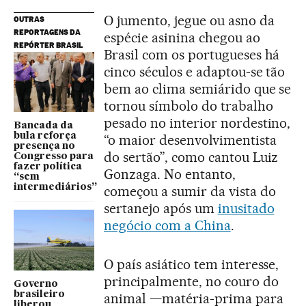
O jumento, jegue ou asno da
OUTRAS
REPORTAGENS DA
espécie asinina chegou ao
REPÓRTER BRASIL
Brasil com os portugueses há
cinco séculos e adaptou-se tão
bem ao clima semiárido que se
tornou símbolo do trabalho
pesado no interior nordestino,
Bancada da
bula reforça
“o maior desenvolvimentista
presença no
do sertão”, como cantou Luiz
Congresso para
fazer política
Gonzaga. No entanto,
“sem
intermediários”
começou a sumir da vista do
sertanejo após um
inusitado
negócio com a China
.
O país asiático tem interesse,
principalmente, no couro do
Governo
brasileiro
animal —matéria-prima para
liberou