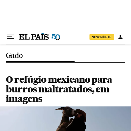
Pular para o conteúdo
SUSCRÍBETE
Gado
O refúgio mexicano para
burros maltratados, em
imagens