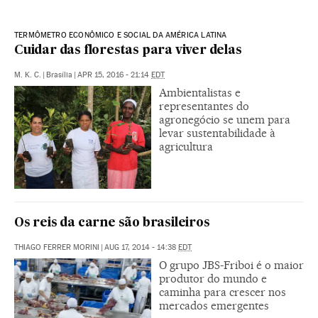
TERMÔMETRO ECONÔMICO E SOCIAL DA AMÉRICA LATINA
Cuidar das florestas para viver delas
M. K. C.
|
Brasília
|
APR 15, 2016 - 21:14
EDT
Ambientalistas e
representantes do
agronegócio se unem para
levar sustentabilidade à
agricultura
Os reis da carne são brasileiros
THIAGO FERRER MORINI
|
AUG 17, 2014 - 14:38
EDT
O grupo JBS-Friboi é o maior
produtor do mundo e
caminha para crescer nos
mercados emergentes