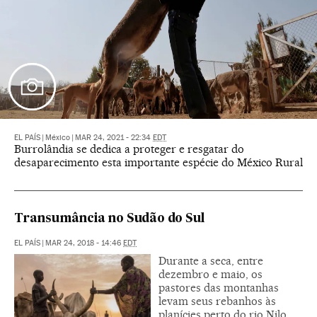
EL PAÍS
|
México
|
MAR 24, 2021 - 22:34
EDT
Burrolândia se dedica a proteger e resgatar do
desaparecimento esta importante espécie do México Rural
Transumância no Sudão do Sul
EL PAÍS
|
MAR 24, 2018 - 14:46
EDT
Durante a seca, entre
dezembro e maio, os
pastores das montanhas
levam seus rebanhos às
planícies perto do rio Nilo,