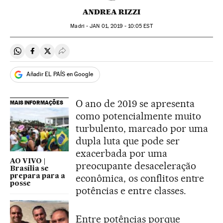
ANDREA RIZZI
Madri -
JAN
01, 2019 - 10:05
EST
Compartir en Whatsapp
Compartir en Facebook
Compartir en Twitter
Desplegar Redes Sociales
Añadir EL PAÍS en Google
O ano de 2019 se apresenta
MAIS INFORMAÇÕES
como potencialmente muito
turbulento, marcado por uma
dupla luta que pode ser
exacerbada por uma
AO VIVO |
preocupante desaceleração
Brasília se
econômica, os conflitos entre
prepara para a
posse
potências e entre classes.
Entre potências porque