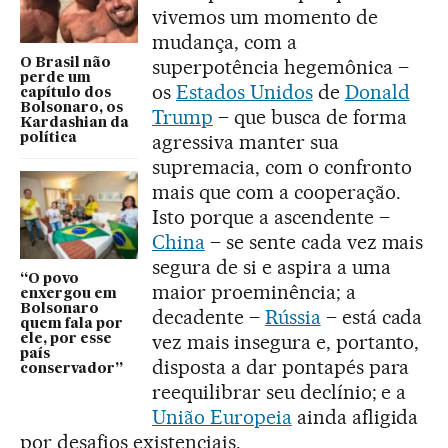
vivemos um momento de
mudança, com a
superpotência hegemônica –
O Brasil não
perde um
os
Estados Unidos
de
Donald
capítulo dos
Bolsonaro, os
Trump
– que busca de forma
Kardashian da
agressiva manter sua
política
supremacia, com o confronto
mais que com a cooperação.
Isto porque a ascendente –
China
– se sente cada vez mais
segura de si e aspira a uma
“O povo
maior proeminência; a
enxergou em
Bolsonaro
decadente –
Rússia
– está cada
quem fala por
vez mais insegura e, portanto,
ele, por esse
país
disposta a dar pontapés para
conservador”
reequilibrar seu declínio; e a
União Europeia
ainda afligida
por desafios existenciais.