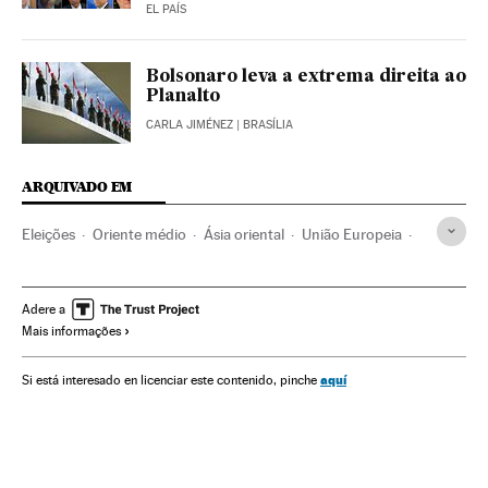
EL PAÍS
Bolsonaro leva a extrema direita ao
Planalto
CARLA JIMÉNEZ
| BRASÍLIA
ARQUIVADO EM
Eleições
Oriente médio
Ásia oriental
União Europeia
Ideologias
Ásia
Organizações internacionais
Europa
Relações exteriores
Brexit
Referendos UE
Adere a
Mais informações
Euroceticismo
Síria
Eleições europeias
Unión política europea
Referendo
China
Geopolítica
aquí
Si está interesado en licenciar este contenido, pinche
Política
Reino Unido