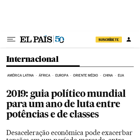
Pular para o conteúdo
SUSCRÍBETE
Internacional
AMÉRICA LATINA
ÁFRICA
EUROPA
ORIENTE MÉDIO
CHINA
EUA
2019: guia político mundial
para um ano de luta entre
potências e de classes
Desaceleração econômica pode exacerbar