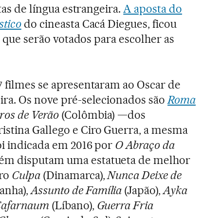
stas de língua estrangeira.
A aposta do
stico
do cineasta Cacá Diegues, ficou
as que serão votados para escolher as
7 filmes se apresentaram ao Oscar de
eira. Os nove pré-selecionados são
Roma
ros de Verão
(Colômbia) —dos
istina Gallego e Ciro Guerra, a mesma
oi indicada em 2016 por
O Abraço da
ém disputam uma estatueta de melhor
iro
Culpa
(Dinamarca),
Nunca Deixe de
anha),
Assunto de Família
(Japão),
Ayka
afarnaum
(Líbano),
Guerra Fria