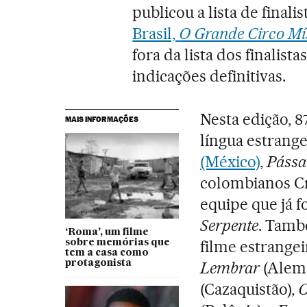
publicou a lista de finali
Brasil,
O Grande Circo Mí
fora da lista dos finalist
indicações definitivas.
Nesta edição, 8
MAIS INFORMAÇÕES
língua estrang
(México)
,
Pássa
colombianos Cr
equipe que já f
Serpente
. Tamb
‘Roma’, um filme
filme estrange
sobre memórias que
tem a casa como
protagonista
Lembrar
(Alem
(Cazaquistão),
C