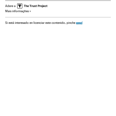
Meios comunicação
Cultura
Comunicação
Adere a
Mais informações
aquí
Si está interesado en licenciar este contenido, pinche