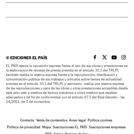
©
EDICIONES EL PAÍS
EL PAÍS BRASIL EN
EL PAÍS BRASI
EL PAÍS B
EL PA
EL PAÍS ejerce la oposición expresa frente al uso de sus obras y prestaciones en
la elaboración de revistas de prensa prevista en el artículo 32.1 del TRLPI;
también realiza la reserva expresa frente a la reproducción, distribución y
comunicación pública de sus trabajos y artículos sobre temas de actualidad
prevista en el artículo 33.1 del TRLPI; y, asimismo, realiza una reserva expresa
de las reproducciones y usos de las obras y otras prestaciones accesibles desde
este sitio web a medios de lectura mecánica u otros medios que resulten
adecuados a tal fin de conformidad con el artículo 67.3 del Real Decreto - ley
24/2021, de 2 de noviembre
Contacto
Venta de contenidos
Aviso legal
Política cookies
Política de privacidad
Mapa
Suscripciones EL PAÍS
Suscripciones empresas
RSS
Índice
Noticias de hoy