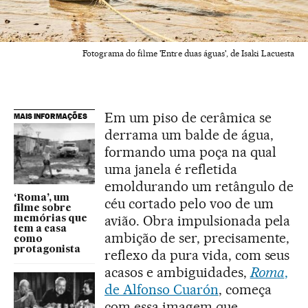
Fotograma do filme 'Entre duas águas', de Isaki Lacuesta
Em um piso de cerâmica se
MAIS INFORMAÇÕES
derrama um balde de água,
formando uma poça na qual
uma janela é refletida
emoldurando um retângulo de
‘Roma’, um
céu cortado pelo voo de um
filme sobre
avião. Obra impulsionada pela
memórias que
tem a casa
ambição de ser, precisamente,
como
protagonista
reflexo da pura vida, com seus
acasos e ambiguidades,
Roma
,
de Alfonso Cuarón
, começa
com essa imagem que