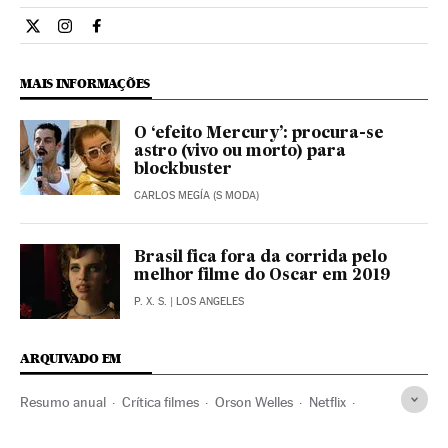
Cultura El País Brasil en Twitter
Cultura El País Brasil en Instagram
Cultura El País Brasil en Facebook
MAIS INFORMAÇÕES
O ‘efeito Mercury’: procura-se
astro (vivo ou morto) para
blockbuster
CARLOS MEGÍA (S MODA)
Brasil fica fora da corrida pelo
melhor filme do Oscar em 2019
P. X. S.
| LOS ANGELES
ARQUIVADO EM
Resumo anual
Crítica filmes
Orson Welles
Netflix
Crítica
Filmes
Plataformas digitales
Cinema