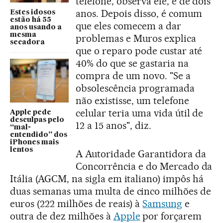
telefone, observa ele, é de dois
anos. Depois disso, é comum
Estes idosos
estão há 55
que eles comecem a dar
anos usando a
mesma
problemas e Muros explica
secadora
que o reparo pode custar até
40% do que se gastaria na
compra de um novo. "Se a
obsolescência programada
não existisse, um telefone
celular teria uma vida útil de
Apple pede
desculpas pelo
12 a 15 anos", diz.
“mal-
entendido” dos
iPhones mais
lentos
A Autoridade Garantidora da
Concorrência e do Mercado da
Itália (AGCM, na sigla em italiano) impôs há
duas semanas uma multa de cinco milhões de
euros (222 milhões de reais) à
Samsung
e
outra de dez milhões à
Apple
por forçarem