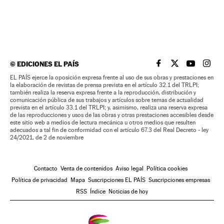
©
EDICIONES EL PAÍS
EL PAÍS BRASIL EN
EL PAÍS BRASI
EL PAÍS B
EL PA
EL PAÍS ejerce la oposición expresa frente al uso de sus obras y prestaciones en
la elaboración de revistas de prensa prevista en el artículo 32.1 del TRLPI;
también realiza la reserva expresa frente a la reproducción, distribución y
comunicación pública de sus trabajos y artículos sobre temas de actualidad
prevista en el artículo 33.1 del TRLPI; y, asimismo, realiza una reserva expresa
de las reproducciones y usos de las obras y otras prestaciones accesibles desde
este sitio web a medios de lectura mecánica u otros medios que resulten
adecuados a tal fin de conformidad con el artículo 67.3 del Real Decreto - ley
24/2021, de 2 de noviembre
Contacto
Venta de contenidos
Aviso legal
Política cookies
Política de privacidad
Mapa
Suscripciones EL PAÍS
Suscripciones empresas
RSS
Índice
Noticias de hoy