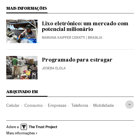
MAIS INFORMAÇÕES
Lixo eletrônico: um mercado com
potencial milionário
MARIANA KAIPPER CERATTI
| BRASILIA
Programado para estragar
JOSEBA ELOLA
ARQUIVADO EM
Celular
Consumo
Empresas
Telefonia
Mobilidade
Desenvolvimento sustentável
Economia
Telecomunicações
Tecnologia
Espanha
Adere a
Mais informações
Obsolescência programada
Comunicações