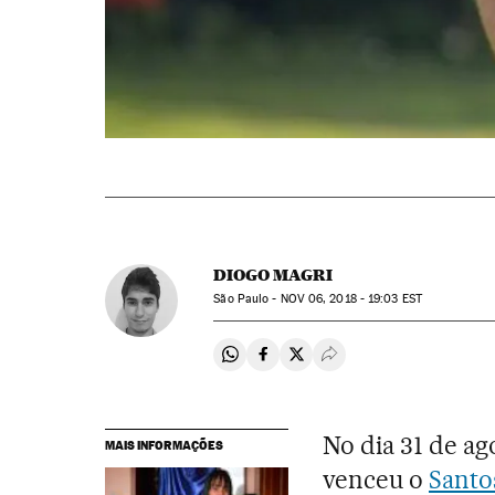
DIOGO MAGRI
São Paulo -
NOV
06, 2018 - 19:03
EST
Compartir en Whatsapp
Compartir en Facebook
Compartir en Twitter
Desplegar Redes Soci
No dia 31 de ag
MAIS INFORMAÇÕES
venceu o
Santo