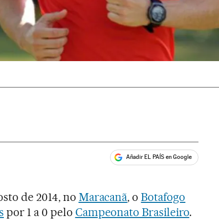
Añadir EL PAÍS en Google
ales
osto de 2014, no
Maracanã
, o
Botafogo
s
por 1 a 0 pelo
Campeonato Brasileiro
.