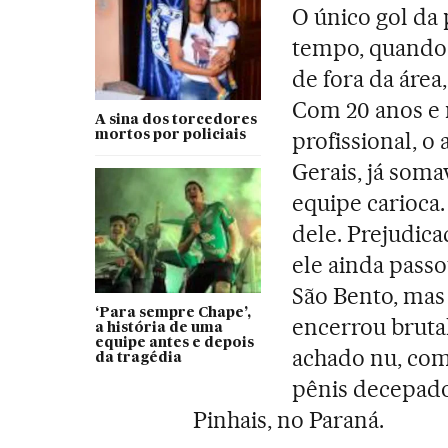
O único gol da 
tempo, quando 
de fora da área
Com 20 anos e
A sina dos torcedores
profissional, o 
mortos por policiais
Gerais, já soma
equipe carioca.
dele. Prejudica
ele ainda pass
São Bento, mas 
‘Para sempre Chape’,
encerrou bruta
a história de uma
equipe antes e depois
achado nu, com
da tragédia
pênis decepado
Pinhais, no Paraná.