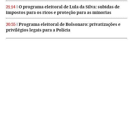
O programa eleitoral de Lula da Silva: subidas de
21:14
impostos para os ricos e proteção para as minorias
Programa eleitoral de Bolsonaro: privatizações e
20:55
privilégios legais para a Polícia
NEWSLETTERS
Boletín de América
Cada semana en tu cuenta de correo una selección de las noticias,
reportajes y análisis de los periodistas de EL PAÍS con los acontecimientos