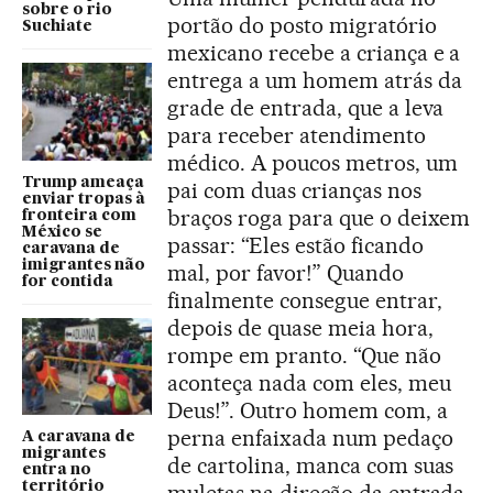
sobre o rio
portão do posto migratório
Suchiate
mexicano recebe a criança e a
entrega a um homem atrás da
grade de entrada, que a leva
para receber atendimento
médico. A poucos metros, um
Trump ameaça
pai com duas crianças nos
enviar tropas à
braços roga para que o deixem
fronteira com
México se
passar: “Eles estão ficando
caravana de
imigrantes não
mal, por favor!” Quando
for contida
finalmente consegue entrar,
depois de quase meia hora,
rompe em pranto. “Que não
aconteça nada com eles, meu
Deus!”. Outro homem com, a
perna enfaixada num pedaço
A caravana de
migrantes
de cartolina, manca com suas
entra no
território
muletas na direção da entrada.