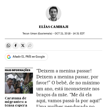
ELÍAS CAMHAJI
Tecun Uman (Guatemala) -
OCT
21, 2018 - 14:31
EDT
Compartir en Whatsapp
Compartir en Facebook
Compartir en Twitter
Desplegar Redes Sociales
Añadir EL PAÍS en Google
“Deixem a menina passar!
MAIS INFORMAÇÕES
Deixem a menina passar, por
favor!” O bebê, de no máximo
um ano, está inconsciente nos
braços da mãe. “Me dá ela
Caravana de
aqui, vamos passá-la por aqui!”
migrantes: a
Uma mulher pendurada no
tensa espera