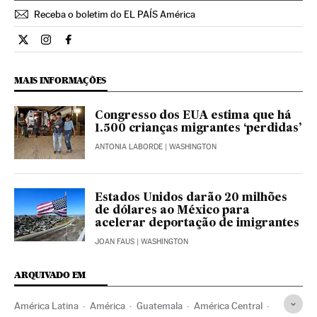
Receba o boletim do EL PAÍS América
Internacional El País Brasil en Twitter
Internacional El País Brasil en Instagram
Internacional El País Brasil en Facebook
MAIS INFORMAÇÕES
Congresso dos EUA estima que há
1.500 crianças migrantes ‘perdidas’
ANTONIA LABORDE
| WASHINGTON
Estados Unidos darão 20 milhões
de dólares ao México para
acelerar deportação de imigrantes
JOAN FAUS
| WASHINGTON
ARQUIVADO EM
América Latina
América
Guatemala
América Central