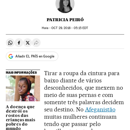
PATRICIA PEIRÓ
Haia -
OCT
29, 2018 - 05:15
EDT
Compartir en Whatsapp
Compartir en Facebook
Compartir en Twitter
Desplegar Redes Sociales
Añadir EL PAÍS en Google
Tirar a roupa da cintura para
MAIS INFORMAÇÕES
baixo diante de vários
desconhecidos, que mexem no
meio de suas pernas e com
somente três palavras decidem
A doença que
seu destino. No
Afeganistão
destrói os
muitas mulheres continuam
rostos das
crianças mais
tendo que passar pelo
pobres do
mundo