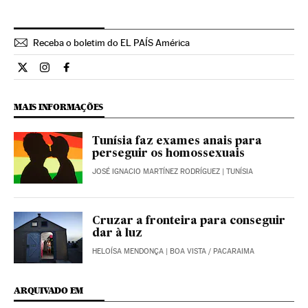
Receba o boletim do EL PAÍS América
Internacional El País Brasil en Twitter
Internacional El País Brasil en Instagram
Internacional El País Brasil en Facebook
MAIS INFORMAÇÕES
Tunísia faz exames anais para
perseguir os homossexuais
JOSÉ IGNACIO MARTÍNEZ RODRÍGUEZ
| TUNÍSIA
Cruzar a fronteira para conseguir
dar à luz
HELOÍSA MENDONÇA
| BOA VISTA / PACARAIMA
ARQUIVADO EM