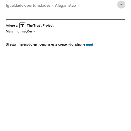
Igualdade oportunidades
Afeganistão
Desigualdade social
Ásia central
Direitos mulher
Ásia
Relações gênero
Mulheres
Sexualidade
Sociedade
Adere a
Mais informações
Oriente médio
Planeta Futuro
aquí
Si está interesado en licenciar este contenido, pinche