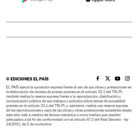
©
EDICIONES EL PAÍS
EL PAÍS BRASIL EN
EL PAÍS BRASI
EL PAÍS B
EL PA
EL PAÍS ejerce la oposición expresa frente al uso de sus obras y prestaciones en
la elaboración de revistas de prensa prevista en el artículo 32.1 del TRLPI;
también realiza la reserva expresa frente a la reproducción, distribución y
comunicación pública de sus trabajos y artículos sobre temas de actualidad
prevista en el artículo 33.1 del TRLPI; y, asimismo, realiza una reserva expresa
de las reproducciones y usos de las obras y otras prestaciones accesibles desde
este sitio web a medios de lectura mecánica u otros medios que resulten
adecuados a tal fin de conformidad con el artículo 67.3 del Real Decreto - ley
24/2021, de 2 de noviembre