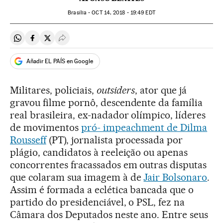
Brasília -
OCT
14, 2018 - 19:49
EDT
Compartir en Whatsapp
Compartir en Facebook
Compartir en Twitter
Desplegar Redes Sociales
Añadir EL PAÍS en Google
Militares, policiais,
outsiders
, ator que já
gravou filme pornô, descendente da família
real brasileira, ex-nadador olímpico, líderes
de movimentos
pró- impeachment de Dilma
Rousseff
(PT), jornalista processada por
plágio, candidatos à reeleição ou apenas
concorrentes fracassados em outras disputas
que colaram sua imagem à de
Jair Bolsonaro
.
Assim é formada a eclética bancada que o
partido do presidenciável, o PSL, fez na
Câmara dos Deputados neste ano. Entre seus