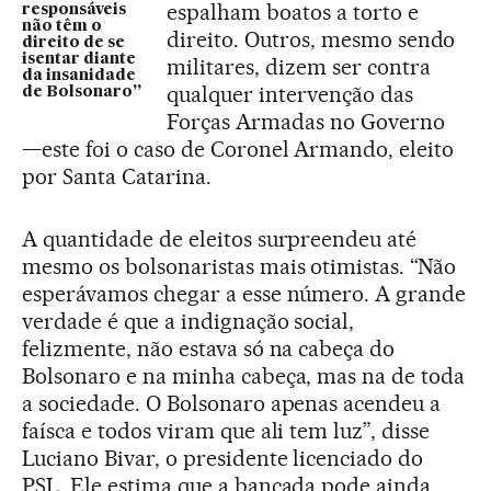
espalham boatos a torto e
responsáveis
não têm o
direito. Outros, mesmo sendo
direito de se
isentar diante
militares, dizem ser contra
da insanidade
qualquer intervenção das
de Bolsonaro”
Forças Armadas no Governo
—este foi o caso de Coronel Armando, eleito
por Santa Catarina.
A quantidade de eleitos surpreendeu até
mesmo os bolsonaristas mais otimistas. “Não
esperávamos chegar a esse número. A grande
verdade é que a indignação social,
felizmente, não estava só na cabeça do
Bolsonaro e na minha cabeça, mas na de toda
a sociedade. O Bolsonaro apenas acendeu a
faísca e todos viram que ali tem luz”, disse
Luciano Bivar, o presidente licenciado do
PSL. Ele estima que a bancada pode ainda