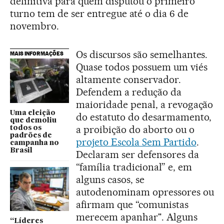
definitiva para quem disputou o primeiro
turno tem de ser entregue até o dia 6 de
novembro.
Os discursos são semelhantes.
MAIS INFORMAÇÕES
Quase todos possuem um viés
altamente conservador.
Defendem a redução da
maioridade penal, a revogação
Uma eleição
do estatuto do desarmamento,
que demoliu
a proibição do aborto ou o
todos os
padrões de
projeto Escola Sem Partido
.
campanha no
Brasil
Declaram ser defensores da
“família tradicional” e, em
alguns casos, se
autodenominam opressores ou
afirmam que “comunistas
merecem apanhar". Alguns
“Líderes