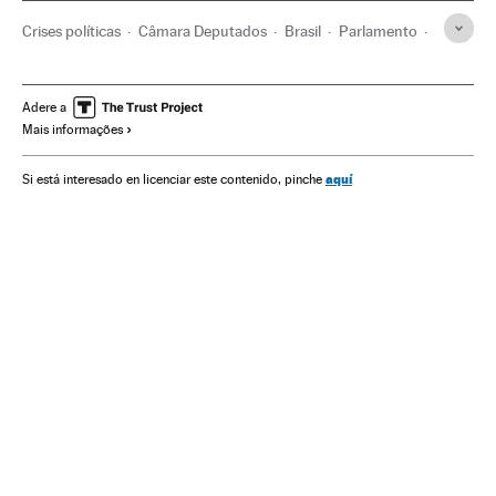
Crises políticas
Câmara Deputados
Brasil
Parlamento
Eleições
Partidos políticos
Conflitos políticos
América
Eleições Brasil 2018
Partido Social Liberal
Adere a
Mais informações
Brasília
Kim Kataguiri
Onyx Lorenzoni
Luiz Philippe de Orléans e Bragança
Eleições Brasil
aquí
Si está interesado en licenciar este contenido, pinche
Jair Bolsonaro
Distrito Federal
Política
Marcelo Álvaro Antônio
Carla Zambelli