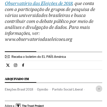
Observatório das Eleições de 2018
, que conta
com a participação de grupos de pesquisa de
várias universidades brasileiras e busca
contribuir com o debate público por meio de
análises e divulgação de dados. Para mais
informações, ver:
www.observatoriodaseleicoes.org
Receba o boletim do EL PAÍS América
Opiniao El País Brasil en Twitter
Opiniao El País Brasil en Instagram
Opiniao El País Brasil en Facebook
ARQUIVADO EM
Eleições Brasil 2018
Opinião
Partido Social Liberal
Eleições Brasil
Jair Bolsonaro
Brasil
Eleições
América do Sul
América Latina
Partidos políticos
Adere a