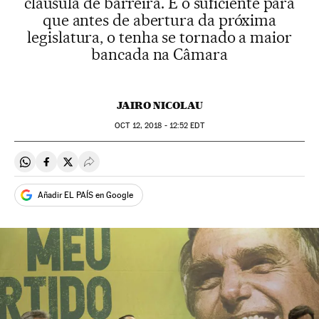
cláusula de barreira. É o suficiente para
que antes de abertura da próxima
legislatura, o tenha se tornado a maior
bancada na Câmara
JAIRO NICOLAU
OCT
12, 2018 - 12:52
EDT
Compartir en Whatsapp
Compartir en Facebook
Compartir en Twitter
Desplegar Redes Sociales
Añadir EL PAÍS en Google