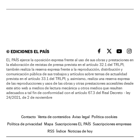
©
EDICIONES EL PAÍS
EL PAÍS BRASIL EN
EL PAÍS BRASI
EL PAÍS B
EL PA
EL PAÍS ejerce la oposición expresa frente al uso de sus obras y prestaciones en
la elaboración de revistas de prensa prevista en el artículo 32.1 del TRLPI;
también realiza la reserva expresa frente a la reproducción, distribución y
comunicación pública de sus trabajos y artículos sobre temas de actualidad
prevista en el artículo 33.1 del TRLPI; y, asimismo, realiza una reserva expresa
de las reproducciones y usos de las obras y otras prestaciones accesibles desde
este sitio web a medios de lectura mecánica u otros medios que resulten
adecuados a tal fin de conformidad con el artículo 67.3 del Real Decreto - ley
24/2021, de 2 de noviembre
Contacto
Venta de contenidos
Aviso legal
Política cookies
Política de privacidad
Mapa
Suscripciones EL PAÍS
Suscripciones empresas
RSS
Índice
Noticias de hoy