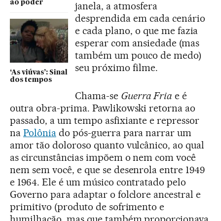
ao poder
janela, a atmosfera
desprendida em cada cenário
e cada plano, o que me fazia
esperar com ansiedade (mas
também um pouco de medo)
seu próximo filme.
‘As viúvas’: Sinal
dos tempos
Chama-se
Guerra Fria
e é
outra obra-prima. Pawlikowski retorna ao
passado, a um tempo asfixiante e repressor
na
Polônia
do pós-guerra para narrar um
amor tão doloroso quanto vulcânico, ao qual
as circunstâncias impõem o nem com você
nem sem você, e que se desenrola entre 1949
e 1964. Ele é um músico contratado pelo
Governo para adaptar o folclore ancestral e
primitivo (produto de sofrimento e
humilhação, mas que também proporcionava