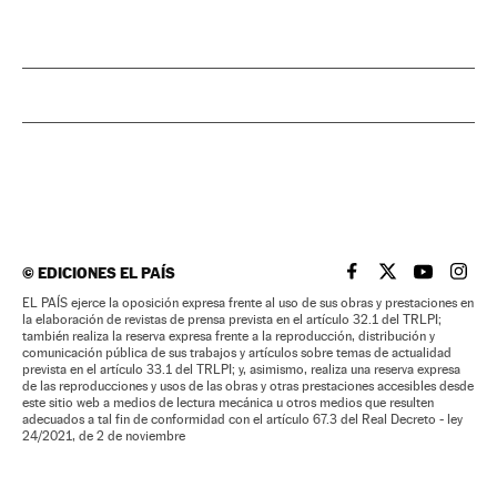
©
EDICIONES EL PAÍS
EL PAÍS BRASIL EN
EL PAÍS BRASI
EL PAÍS B
EL PA
EL PAÍS ejerce la oposición expresa frente al uso de sus obras y prestaciones en
la elaboración de revistas de prensa prevista en el artículo 32.1 del TRLPI;
también realiza la reserva expresa frente a la reproducción, distribución y
comunicación pública de sus trabajos y artículos sobre temas de actualidad
prevista en el artículo 33.1 del TRLPI; y, asimismo, realiza una reserva expresa
de las reproducciones y usos de las obras y otras prestaciones accesibles desde
este sitio web a medios de lectura mecánica u otros medios que resulten
adecuados a tal fin de conformidad con el artículo 67.3 del Real Decreto - ley
24/2021, de 2 de noviembre