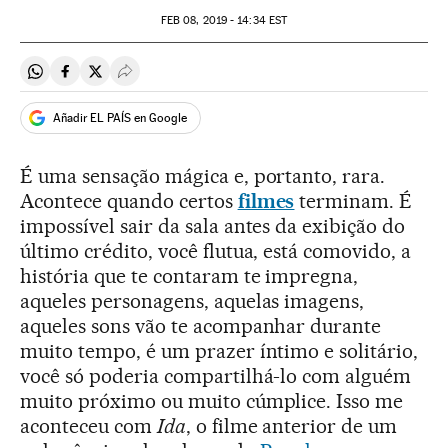
FEB
08, 2019 - 14:34
EST
Compartir en Whatsapp
Compartir en Facebook
Compartir en Twitter
Desplegar Redes Sociales
Añadir EL PAÍS en Google
É uma sensação mágica e, portanto, rara.
Acontece quando certos
filmes
terminam. É
impossível sair da sala antes da exibição do
último crédito, você flutua, está comovido, a
história que te contaram te impregna,
aqueles personagens, aquelas imagens,
aqueles sons vão te acompanhar durante
muito tempo, é um prazer íntimo e solitário,
você só poderia compartilhá-lo com alguém
muito próximo ou muito cúmplice. Isso me
aconteceu com
Ida
, o filme anterior de um