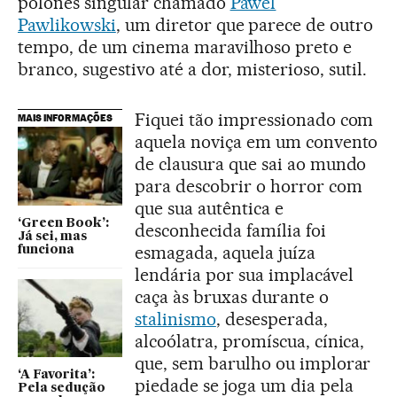
polonês singular chamado
Pawel
Pawlikowski
, um diretor que parece de outro
tempo, de um cinema maravilhoso preto e
branco, sugestivo até a dor, misterioso, sutil.
Fiquei tão impressionado com
MAIS INFORMAÇÕES
aquela noviça em um convento
de clausura que sai ao mundo
para descobrir o horror com
que sua autêntica e
‘Green Book’:
desconhecida família foi
Já sei, mas
esmagada, aquela juíza
funciona
lendária por sua implacável
caça às bruxas durante o
stalinismo
, desesperada,
alcoólatra, promíscua, cínica,
que, sem barulho ou implorar
‘A Favorita’:
piedade se joga um dia pela
Pela sedução