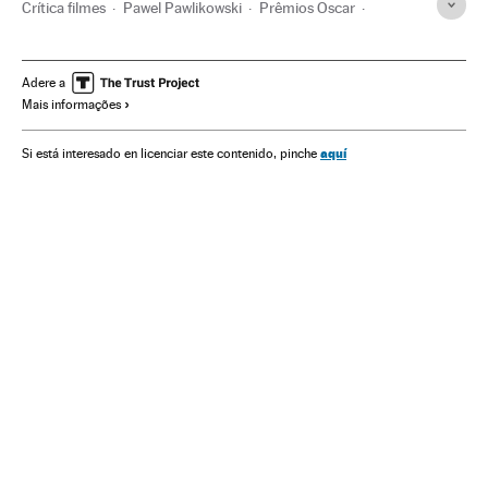
Crítica filmes
Pawel Pawlikowski
Prêmios Oscar
Cinema dos Estados Unidos
Prêmios cinema
Crítica
Filmes
Cinema
Cultura
Premios Oscar 2019
Adere a
Mais informações
aquí
Si está interesado en licenciar este contenido, pinche