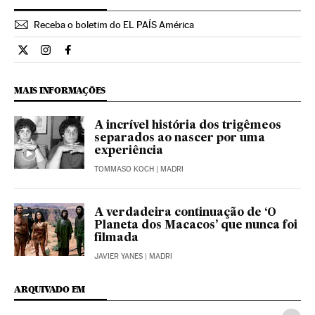
Receba o boletim do EL PAÍS América
Cultura El País Brasil en Twitter
Cultura El País Brasil en Instagram
Cultura El País Brasil en Facebook
MAIS INFORMAÇÕES
A incrível história dos trigêmeos
separados ao nascer por uma
experiência
TOMMASO KOCH
| MADRI
A verdadeira continuação de ‘O
Planeta dos Macacos’ que nunca foi
filmada
JAVIER YANES
| MADRI
ARQUIVADO EM