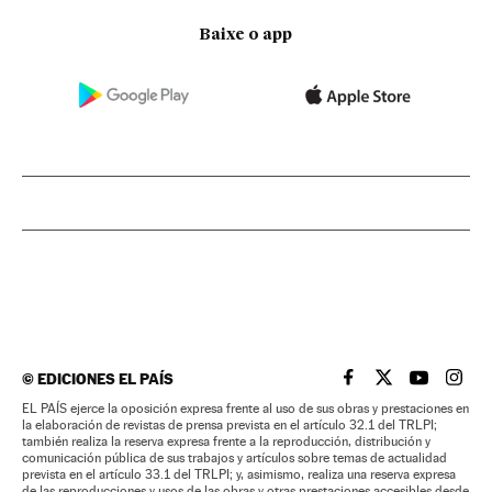
Baixe o app
©
EDICIONES EL PAÍS
EL PAÍS BRASIL EN
EL PAÍS BRASI
EL PAÍS B
EL PA
EL PAÍS ejerce la oposición expresa frente al uso de sus obras y prestaciones en
la elaboración de revistas de prensa prevista en el artículo 32.1 del TRLPI;
también realiza la reserva expresa frente a la reproducción, distribución y
comunicación pública de sus trabajos y artículos sobre temas de actualidad
prevista en el artículo 33.1 del TRLPI; y, asimismo, realiza una reserva expresa
de las reproducciones y usos de las obras y otras prestaciones accesibles desde