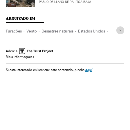
PABLO DE LLANO NEIRA
| TOA BAJA
ARQUIVADO EM
Furacões
Vento
Desastres naturais
Estados Unidos
Desastres
América do Norte
Meteorologia
Acontecimentos
América
Adere a
Mais informações
aquí
Si está interesado en licenciar este contenido, pinche