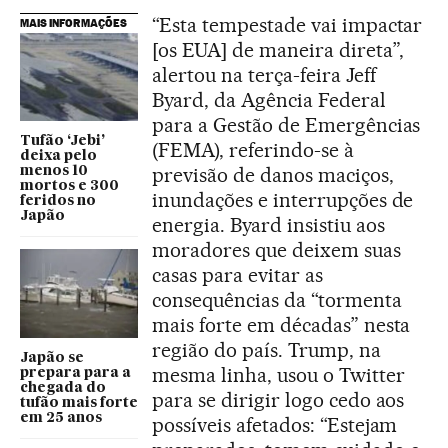
“Esta tempestade vai impactar
MAIS INFORMAÇÕES
[os EUA] de maneira direta”,
alertou na terça-feira Jeff
Byard, da Agência Federal
para a Gestão de Emergências
Tufão ‘Jebi’
(FEMA), referindo-se à
deixa pelo
previsão de danos maciços,
menos 10
mortos e 300
inundações e interrupções de
feridos no
Japão
energia. Byard insistiu aos
moradores que deixem suas
casas para evitar as
consequências da “tormenta
mais forte em décadas” nesta
região do país. Trump, na
Japão se
mesma linha, usou o Twitter
prepara para a
chegada do
para se dirigir logo cedo aos
tufão mais forte
em 25 anos
possíveis afetados: “Estejam