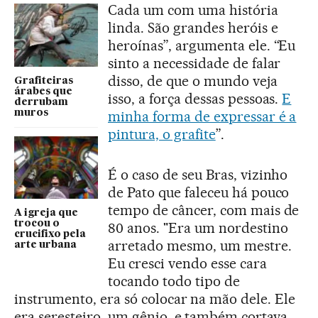
Cada um com uma história
linda. São grandes heróis e
heroínas”, argumenta ele. “Eu
sinto a necessidade de falar
disso, de que o mundo veja
Grafiteiras
árabes que
isso, a força dessas pessoas.
E
derrubam
muros
minha forma de expressar é a
pintura, o grafite
”.
É o caso de seu Bras, vizinho
de Pato que faleceu há pouco
tempo de câncer, com mais de
A igreja que
trocou o
80 anos. "Era um nordestino
crucifixo pela
arretado mesmo, um mestre.
arte urbana
Eu cresci vendo esse cara
tocando todo tipo de
instrumento, era só colocar na mão dele. Ele
era seresteiro, um gênio, e também cortava