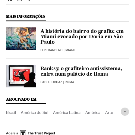
Cultura El País Brasil en Twitter
Cultura El País Brasil en Instagram
Cultura El País Brasil en Facebook
MAIS INFORMAÇÕES
A história do bairro do grafite em
Miami evocado por Doria em São
Paulo
LUIS BARBERO
| MIAMI
Banksy, o grafiteiro antissistema,
entra num palácio de Roma
PABLO ORDAZ
| ROMA
ARQUIVADO EM
Brasil
América do Sul
América Latina
América
Arte
Problemas sociais
Sociedade
Grafíti
Arte urbana
Pintura mural
Rio de Janeiro
Desigualdade social
Adere a