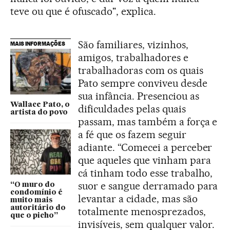
teve ou que é ofuscado", explica.
São familiares, vizinhos,
MAIS INFORMAÇÕES
amigos, trabalhadores e
trabalhadoras com os quais
Pato sempre conviveu desde
sua infância. Presenciou as
Wallace Pato, o
dificuldades pelas quais
artista do povo
passam, mas também a força e
a fé que os fazem seguir
adiante. “Comecei a perceber
que aqueles que vinham para
cá tinham todo esse trabalho,
suor e sangue derramado para
“O muro do
condomínio é
levantar a cidade, mas são
muito mais
autoritário do
totalmente menosprezados,
que o picho”
invisíveis, sem qualquer valor.