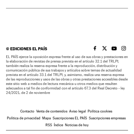
©
EDICIONES EL PAÍS
EL PAÍS BRASIL EN
EL PAÍS BRASI
EL PAÍS B
EL PA
EL PAÍS ejerce la oposición expresa frente al uso de sus obras y prestaciones en
la elaboración de revistas de prensa prevista en el artículo 32.1 del TRLPI;
también realiza la reserva expresa frente a la reproducción, distribución y
comunicación pública de sus trabajos y artículos sobre temas de actualidad
prevista en el artículo 33.1 del TRLPI; y, asimismo, realiza una reserva expresa
de las reproducciones y usos de las obras y otras prestaciones accesibles desde
este sitio web a medios de lectura mecánica u otros medios que resulten
adecuados a tal fin de conformidad con el artículo 67.3 del Real Decreto - ley
24/2021, de 2 de noviembre
Contacto
Venta de contenidos
Aviso legal
Política cookies
Política de privacidad
Mapa
Suscripciones EL PAÍS
Suscripciones empresas
RSS
Índice
Noticias de hoy