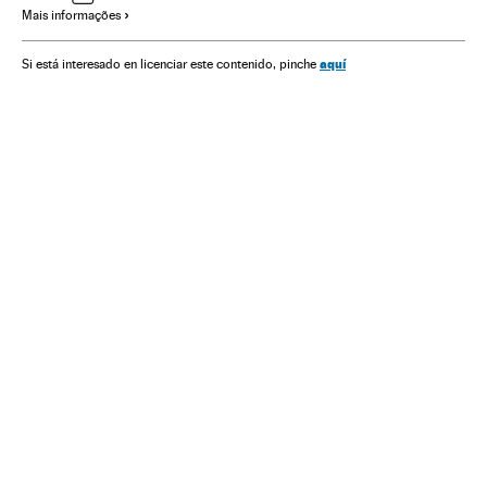
Mais informações
Pintura
Estado Rio de Janeiro
Artes plásticas
Pobreza
Planeta Futuro
aquí
Si está interesado en licenciar este contenido, pinche