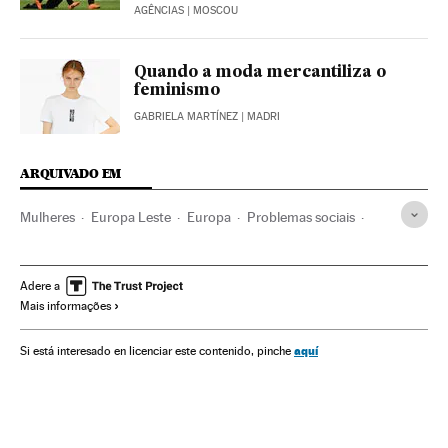
AGÊNCIAS
| MOSCOU
Quando a moda mercantiliza o
feminismo
GABRIELA MARTÍNEZ
| MADRI
ARQUIVADO EM
Mulheres
Europa Leste
Europa
Problemas sociais
Sociedade
Femen
Suicídio
Feminismo
Ucrânia
Paris
França
Movimentos sociais
Rússia
Adere a
Mais informações
Europa Ocidental
Simone
aquí
Si está interesado en licenciar este contenido, pinche