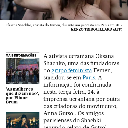
Oksana Shachko, ativista do Femen, durante um protesto em Paris em 2012
KENZO TRIBOUILLARD (AFP)
A ativista ucraniana Oksana
MAIS INFORMAÇÕES
Shachko, uma das fundadoras
do
grupo feminista
Femen,
suicidou-se em
Paris
. A
informação foi confirmada
'As mulheres
nesta terça-feira, 24, à
que dizem não',
imprensa ucraniana por outra
por Eliane
Brum
das criadoras do movimento,
Anna Gutsol. Os amigos
parisienses do Shachki,
segundo relato de Gutsol,