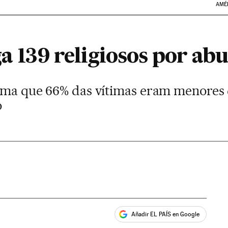
AMÉ
ga 139 religiosos por ab
orma que 66% das vítimas eram menores 
o
Añadir EL PAÍS en Google
ales