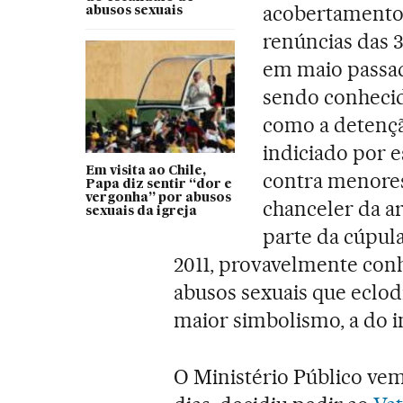
acobertamentos
abusos sexuais
renúncias das 
em maio passad
sendo conhecid
como a detençã
indiciado por e
Em visita ao Chile,
contra menores,
Papa diz sentir “dor e
vergonha” por abusos
chanceler da ar
sexuais da igreja
parte da cúpula
2011, provavelmente con
abusos sexuais que eclodi
maior simbolismo, a do 
O Ministério Público vem