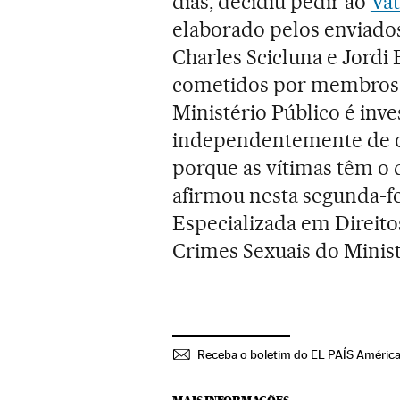
dias, decidiu pedir ao
Vat
elaborado pelos enviados
Charles Scicluna e Jordi
cometidos por membros da
Ministério Público é inve
independentemente de os
porque as vítimas têm o d
afirmou nesta segunda-fe
Especializada em Direit
Crimes Sexuais do Minist
Receba o boletim do EL PAÍS Améric