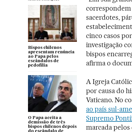
correspondem a
sacerdotes, pár
estabelecimen
cinco casos po
investigação c
Bispos chilenos
bispos encarre
apresentam renúncia
ao Papa pelos
escândalos de
afirma o docum
pedofilia
A Igreja Católi
por causa do h
Vaticano. No c
ao país sul-am
Supremo Pontíf
O Papa aceita a
demissão de três
marcada pelos 
bispos chilenos depois
do escândalo de