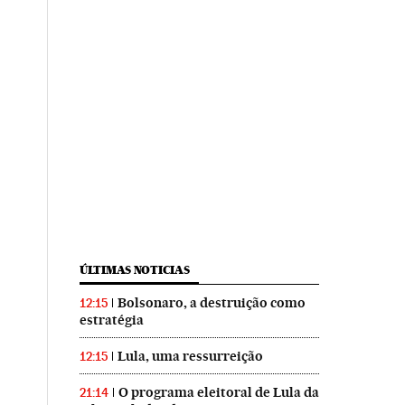
ÚLTIMAS NOTICIAS
Bolsonaro, a destruição como
12:15
estratégia
Lula, uma ressurreição
12:15
O programa eleitoral de Lula da
21:14