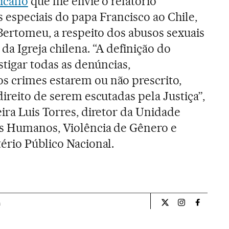
icano
que lhe envie o relatório
 especiais do papa Francisco ao Chile,
 Bertomeu, a respeito dos abusos sexuais
 Igreja chilena. “A definição do
stigar todas as denúncias,
 crimes estarem ou não prescrito,
ireito de serem escutadas pela Justiça”,
ira Luis Torres, diretor da Unidade
os Humanos, Violência de Gênero e
ério Público Nacional.
a
Internacional El Pa
Internacional
Internac