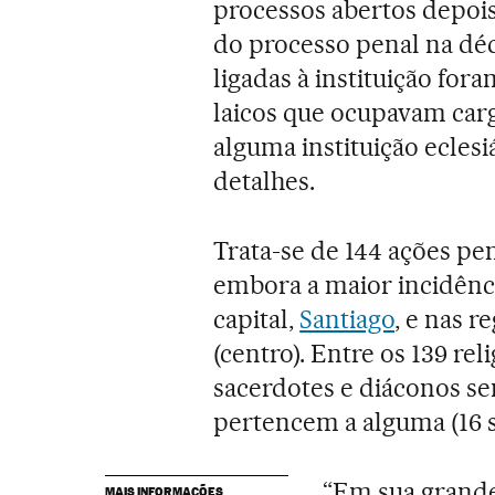
processos abertos depoi
do processo penal na déc
ligadas à instituição fora
laicos que ocupavam carg
alguma instituição eclesi
detalhes.
Trata-se de 144 ações pen
embora a maior incidênc
capital,
Santiago
, e nas r
(centro). Entre os 139 rel
sacerdotes e diáconos s
pertencem a alguma (16 sa
“Em sua grande
MAIS INFORMAÇÕES