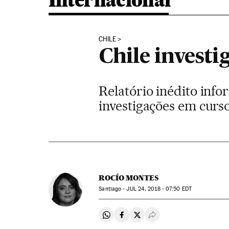
Internacional
CHILE
Chile investi
Relatório inédito inf
investigações em curs
ROCÍO MONTES
Santiago -
JUL
24, 2018 - 07:50
EDT
Compartir en Whatsapp
Compartir en Facebook
Compartir en Twitter
Desplegar Redes Soci