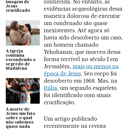
conhecida. No entanto, as
imagem de
Jesus
evidências arqueológicas dessa
crucificado
maneira dolorosa de executar
um condenado são quase
inexistentes. Até agora só
havia sido descoberto um caso,
um homem chamado
Yehohanan, que morreu dessa
A Igreja
continua
forma terrível no século I em
escondendo o
segredo de
Jerusalém,
mais ou menos na
Madalena
época de Jesus
. Seu corpo foi
descoberto em 1968. Mas, na
Itália
, um segundo esqueleto
foi identificado com sinais
crucificação.
A morte de
Jesus: um fato
Um artigo publicado
sobre o qual
não sabemos
recentemente na revista
quase nada