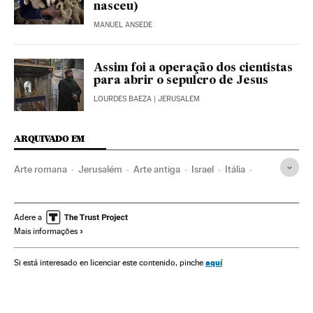
nasceu)
MANUEL ANSEDE
Assim foi a operação dos cientistas
para abrir o sepulcro de Jesus
LOURDES BAEZA
| JERUSALEM
ARQUIVADO EM
Arte romana
Jerusalém
Arte antiga
Israel
Itália
História arte
História antiga
Oriente médio
Europa Ocidental
Cristianismo
Ásia
Religião
Adere a
Mais informações
História
Europa
Cultura
Arte
aquí
Si está interesado en licenciar este contenido, pinche