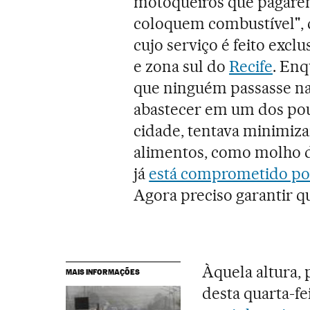
motoqueiros que pagarem
coloquem combustível", d
cujo serviço é feito excl
e zona sul do
Recife
. Enq
que ninguém passasse na
abastecer em um dos pou
cidade, tentava minimiza
alimentos, como molho d
já
está comprometido por
Agora preciso garantir q
Àquela altura, 
MAIS INFORMAÇÕES
desta quarta-fei