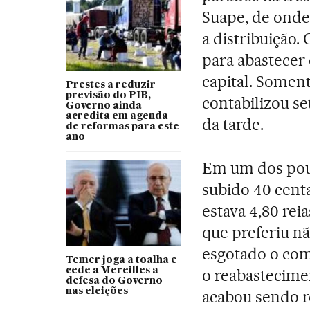
Suape, de onde
a distribuição.
para abastecer 
capital. Somen
Prestes a reduzir
previsão do PIB,
contabilizou se
Governo ainda
acredita em agenda
da tarde.
de reformas para este
ano
Em um dos pouc
subido 40 cent
estava 4,80 reia
que preferiu nã
esgotado o comb
Temer joga a toalha e
cede a Mereilles a
o reabastecimen
defesa do Governo
nas eleições
acabou sendo r