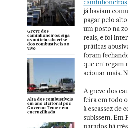
caminhoneiros
já haviam comu
pagar pelo alt
um posto na zon
Greve dos
reais, e foi in
caminhoneiros: siga
as notícias da crise
dos combustíveis ao
práticas abusiv
vivo
foram fechando 
que entregam na
acionar mais. N
A greve dos ca
feira em todo o
Alta dos combustíveis
em ano eleitoral põe
à escassez de 
Governo Temer em
encruzilhada
subissem. Em P
parados há três