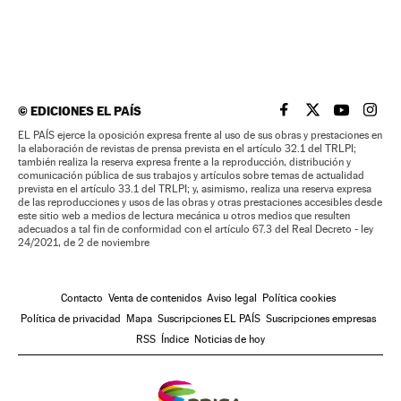
©
EDICIONES EL PAÍS
EL PAÍS BRASIL EN
EL PAÍS BRASI
EL PAÍS B
EL PA
EL PAÍS ejerce la oposición expresa frente al uso de sus obras y prestaciones en
la elaboración de revistas de prensa prevista en el artículo 32.1 del TRLPI;
también realiza la reserva expresa frente a la reproducción, distribución y
comunicación pública de sus trabajos y artículos sobre temas de actualidad
prevista en el artículo 33.1 del TRLPI; y, asimismo, realiza una reserva expresa
de las reproducciones y usos de las obras y otras prestaciones accesibles desde
este sitio web a medios de lectura mecánica u otros medios que resulten
adecuados a tal fin de conformidad con el artículo 67.3 del Real Decreto - ley
24/2021, de 2 de noviembre
Contacto
Venta de contenidos
Aviso legal
Política cookies
Política de privacidad
Mapa
Suscripciones EL PAÍS
Suscripciones empresas
RSS
Índice
Noticias de hoy