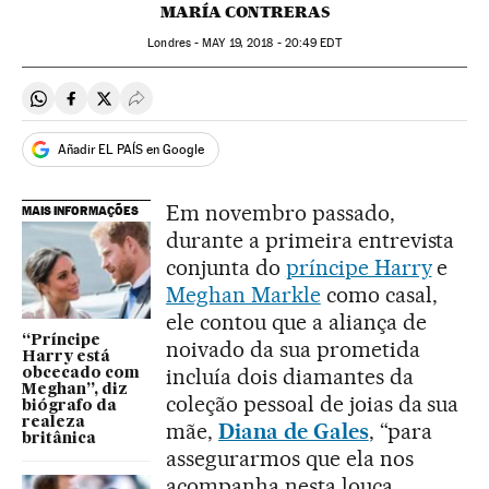
MARÍA CONTRERAS
Londres -
MAY
19, 2018 - 20:49
EDT
Compartir en Whatsapp
Compartir en Facebook
Compartir en Twitter
Desplegar Redes Sociales
Añadir EL PAÍS en Google
Em novembro passado,
MAIS INFORMAÇÕES
durante a primeira entrevista
conjunta do
príncipe Harry
e
Meghan Markle
como casal,
ele contou que a aliança de
“Príncipe
noivado da sua prometida
Harry está
incluía dois diamantes da
obcecado com
Meghan”, diz
coleção pessoal de joias da sua
biógrafo da
realeza
mãe,
Diana de Gales
, “para
britânica
assegurarmos que ela nos
acompanha nesta louca