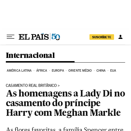
Pular para o conteúdo
SUSCRÍBETE
Internacional
AMÉRICA LATINA
ÁFRICA
EUROPA
ORIENTE MÉDIO
CHINA
EUA
CASAMENTO REAL BRITÂNICO
As homenagens a Lady Di no
casamento do príncipe
Harry com Meghan Markle
As flores favoritas, a família Spencer entre