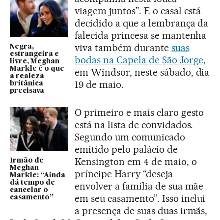
viagem juntos”. E o casal está
decidido a que a lembrança da
falecida princesa se mantenha
viva também durante
suas
Negra,
estrangeira e
bodas na Capela de São Jorge
,
livre, Meghan
Markle é o que
em Windsor, neste sábado, dia
a realeza
19 de maio.
britânica
precisava
O primeiro e mais claro gesto
está na lista de convidados.
Segundo um comunicado
emitido pelo palácio de
Kensington em 4 de maio, o
Irmão de
Meghan
príncipe Harry “deseja
Markle: “Ainda
dá tempo de
envolver a família de sua mãe
cancelar o
em seu casamento”. Isso inclui
casamento”
a presença de suas duas irmãs,