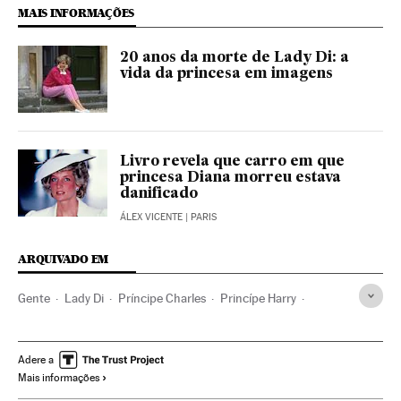
MAIS INFORMAÇÕES
20 anos da morte de Lady Di: a
vida da princesa em imagens
Livro revela que carro em que
princesa Diana morreu estava
danificado
ÁLEX VICENTE
| PARIS
ARQUIVADO EM
Gente
Lady Di
Príncipe Charles
Princípe Harry
Princípe William
Meghan Markle
Inglaterra
Reino Unido
Europa Ocidental
Europa
Adere a
Mais informações
Casamento Real na Inglaterra