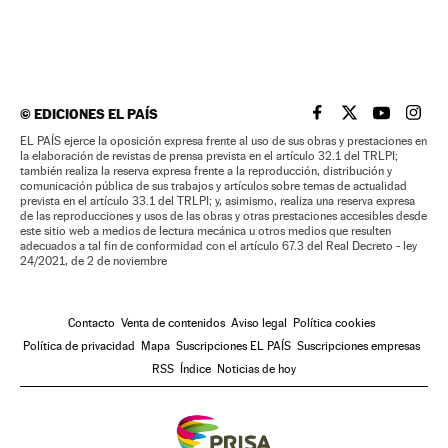
©
EDICIONES EL PAÍS
EL PAÍS BRASIL EN
EL PAÍS BRASI
EL PAÍS B
EL PA
EL PAÍS ejerce la oposición expresa frente al uso de sus obras y prestaciones en
la elaboración de revistas de prensa prevista en el artículo 32.1 del TRLPI;
también realiza la reserva expresa frente a la reproducción, distribución y
comunicación pública de sus trabajos y artículos sobre temas de actualidad
prevista en el artículo 33.1 del TRLPI; y, asimismo, realiza una reserva expresa
de las reproducciones y usos de las obras y otras prestaciones accesibles desde
este sitio web a medios de lectura mecánica u otros medios que resulten
adecuados a tal fin de conformidad con el artículo 67.3 del Real Decreto - ley
24/2021, de 2 de noviembre
Contacto
Venta de contenidos
Aviso legal
Política cookies
Política de privacidad
Mapa
Suscripciones EL PAÍS
Suscripciones empresas
RSS
Índice
Noticias de hoy