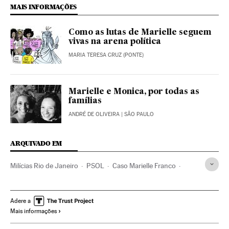
MAIS INFORMAÇÕES
Como as lutas de Marielle seguem
vivas na arena política
MARIA TERESA CRUZ (PONTE)
Marielle e Monica, por todas as
famílias
ANDRÉ DE OLIVEIRA
| SÃO PAULO
ARQUIVADO EM
Milícias Rio de Janeiro
PSOL
Caso Marielle Franco
Marielle Franco
Rio de Janeiro
Estado Rio de Janeiro
Crime organizado
Brasil
Delinquência
Violência
Adere a
Mais informações
Casos judiciais
Assassinatos
América do Sul