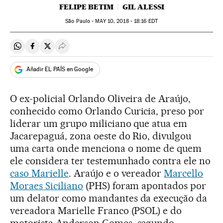
FELIPE BETIM
GIL ALESSI
São Paulo -
MAY
10, 2018 - 18:16
EDT
Compartir en Whatsapp
Compartir en Facebook
Compartir en Twitter
Desplegar Redes Sociales
Añadir EL PAÍS en Google
O ex-policial Orlando Oliveira de Araújo,
conhecido como Orlando Curicia, preso por
liderar um grupo miliciano que atua em
Jacarepaguá, zona oeste do Rio, divulgou
uma carta onde menciona o nome de quem
ele considera ter testemunhado contra ele no
caso Marielle
. Araújo e o vereador
Marcello
Moraes Siciliano
(PHS) foram apontados por
um delator como mandantes da execução da
vereadora Marielle Franco (PSOL) e do
motorista Anderson Gomes, segundo