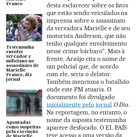
desta esclarecer sobre os fatos
Franco
que estão sendo veiculados na
imprensa sobre o assassinato
da vereadora Marielle e de seu
motorista Anderson, que não
tenho qualquer envolvimento
Testemunha
nesse crime bárbaro". Mais à
envolve
vereador e
frente, Araújo cita o nome de
miliciano no
um policial que, de acordo
assassinato de
Marielle
com ele, seria o delator.
Franco, diz
jornal
Também menciona o batalhão
onde este PM atuaria. O
documento foi divulgado
inicialmente pelo jornal
O Dia
.
Na reportagem, no entanto, o
nome da suposta testemunha
Apontadas
aparece desfocado. O EL PAÍS
como suspeitas
pela execução
teve acesso a uma versão da
de Marielle,