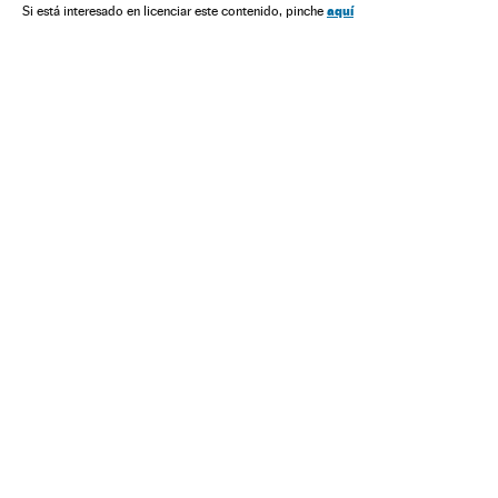
América Latina
Partidos políticos
Acontecimentos
aquí
Si está interesado en licenciar este contenido, pinche
América
Delitos
Justiça
Política
Problemas sociais
Sociedade