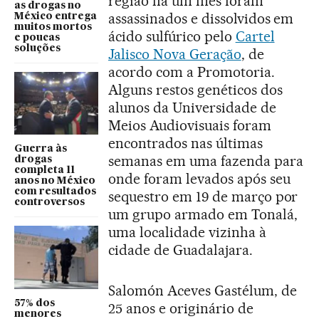
região há um mês foram
as drogas no
assassinados e dissolvidos em
México entrega
muitos mortos
ácido sulfúrico pelo
Cartel
e poucas
soluções
Jalisco Nova Geração
, de
acordo com a Promotoria.
Alguns restos genéticos dos
alunos da Universidade de
Meios Audiovisuais foram
encontrados nas últimas
Guerra às
semanas em uma fazenda para
drogas
completa 11
onde foram levados após seu
anos no México
com resultados
sequestro em 19 de março por
controversos
um grupo armado em Tonalá,
uma localidade vizinha à
cidade de Guadalajara.
Salomón Aceves Gastélum, de
57% dos
25 anos e originário de
menores