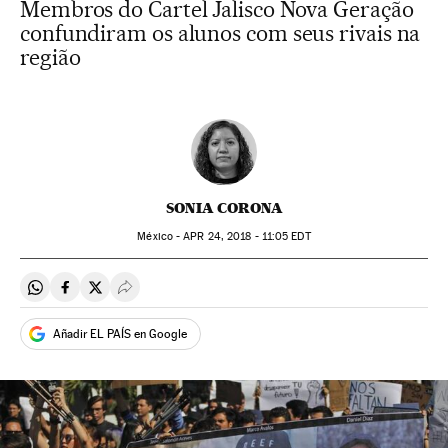
Membros do Cartel Jalisco Nova Geração
confundiram os alunos com seus rivais na
região
SONIA CORONA
México -
APR
24, 2018 - 11:05
EDT
Compartir en Whatsapp
Compartir en Facebook
Compartir en Twitter
Desplegar Redes Sociales
Añadir EL PAÍS en Google