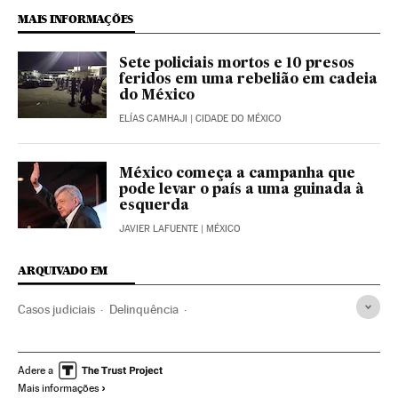
MAIS INFORMAÇÕES
Sete policiais mortos e 10 presos
feridos em uma rebelião em cadeia
do México
ELÍAS CAMHAJI
| CIDADE DO MÉXICO
México começa a campanha que
pode levar o país a uma guinada à
esquerda
JAVIER LAFUENTE
| MÉXICO
ARQUIVADO EM
Casos judiciais
Delinquência
Delitos contra saúde pública
América Latina
América
Delitos
Justiça
Jalisco
Cartel Jalisco Nova Geração
Adere a
Mais informações
Pessoas desaparecidas
Cartéis mexicanos
México