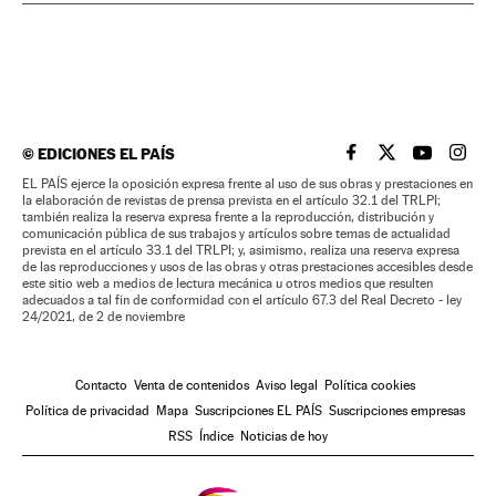
©
EDICIONES EL PAÍS
EL PAÍS BRASIL EN
EL PAÍS BRASI
EL PAÍS B
EL PA
EL PAÍS ejerce la oposición expresa frente al uso de sus obras y prestaciones en
la elaboración de revistas de prensa prevista en el artículo 32.1 del TRLPI;
también realiza la reserva expresa frente a la reproducción, distribución y
comunicación pública de sus trabajos y artículos sobre temas de actualidad
prevista en el artículo 33.1 del TRLPI; y, asimismo, realiza una reserva expresa
de las reproducciones y usos de las obras y otras prestaciones accesibles desde
este sitio web a medios de lectura mecánica u otros medios que resulten
adecuados a tal fin de conformidad con el artículo 67.3 del Real Decreto - ley
24/2021, de 2 de noviembre
Contacto
Venta de contenidos
Aviso legal
Política cookies
Política de privacidad
Mapa
Suscripciones EL PAÍS
Suscripciones empresas
RSS
Índice
Noticias de hoy