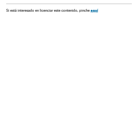
Casos por resolver
Narcotráfico
Crime organizado
aquí
Si está interesado en licenciar este contenido, pinche
América do Norte