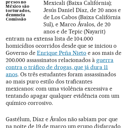
Mexicali (Baixa Califórnia);
presos no
México são
Jesús Daniel Díaz, de 20 anos e
torturados,
denuncia
de Los Cabos (Baixa Califórnia
Comissão
Sul), e Marco Ávalos, de 20
anos e de Tepic (Nayarit)
entram na extensa lista de 104.000
homicídios ocorridos desde que se iniciou o
Governo de
Enrique Peña Nieto
e aos mais de
200.000 assassinatos relacionados à
guerra
contra o tráfico de drogas, que já dura 11
anos
. Os três estudantes foram assassinados
ao mais puro estilo dos traficantes
mexicanos: com uma violência excessiva e
tentando apagar qualquer evidência com um
químico corrosivo.
Gastélum, Díaz e Ávalos não sabiam por que
na noite de 19 de março um grupo disfarçado