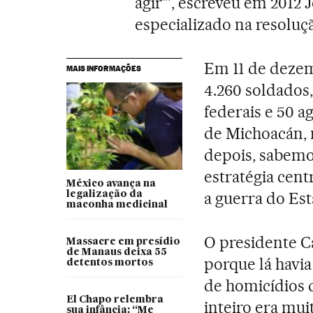
agir’”, escreveu em 2012 
especializado na resoluçã
Em 11 de dezem
MAIS INFORMAÇÕES
4.260 soldados, 
federais e 50 a
de Michoacán, 
depois, sabemo
estratégia cent
México avança na
a guerra do Es
legalização da
maconha medicinal
O presidente C
Massacre em presídio
de Manaus deixa 55
porque lá havia
detentos mortos
de homicídios d
El Chapo relembra
inteiro era mu
sua infância: “Me