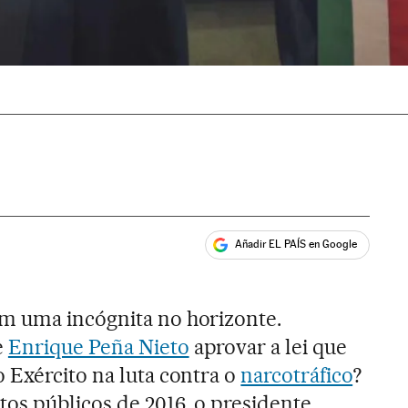
Añadir EL PAÍS en Google
ales
m uma incógnita no horizonte.
e
Enrique Peña Nieto
aprovar a lei que
 Exército na luta contra o
narcotráfico
?
os públicos de 2016, o presidente