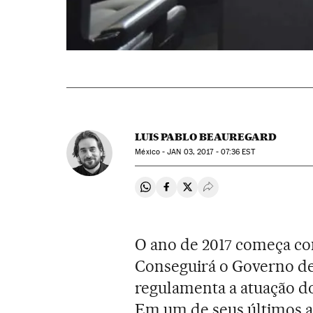
LUIS PABLO BEAUREGARD
México -
JAN
03, 2017 - 07:36
EST
Compartir en Whatsapp
Compartir en Facebook
Compartir en Twitter
Desplegar Redes Soci
O ano de 2017 começa co
Conseguirá o Governo d
regulamenta a atuação do
Em um de seus últimos at