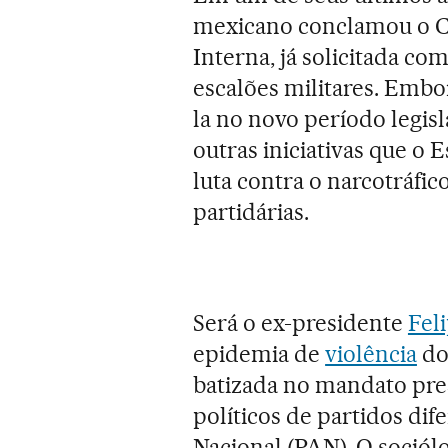
mexicano conclamou o Co
Interna, já solicitada co
escalões militares. Emb
la no novo período legis
outras iniciativas que o
luta contra o narcotráfic
partidárias.
Será o ex-presidente
Fel
epidemia de
violência
do
batizada no mandato pres
políticos de partidos di
Nacional (PAN). O sociól