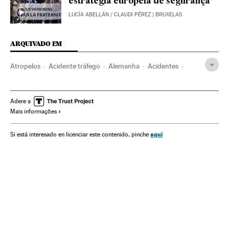
estratégia europeia de segurança
LUCÍA ABELLÁN
/
CLAUDI PÉREZ
| BRUXELAS
ARQUIVADO EM
Atropelos
Acidente tráfego
Alemanha
Acidentes
Europa Central
Tráfego
Acontecimentos
Europa
Transporte
Adere a
Mais informações
aquí
Si está interesado en licenciar este contenido, pinche