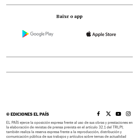
Baixe o app
©
EDICIONES EL PAÍS
EL PAÍS BRASIL EN
EL PAÍS BRASI
EL PAÍS B
EL PA
EL PAÍS ejerce la oposición expresa frente al uso de sus obras y prestaciones en
la elaboración de revistas de prensa prevista en el artículo 32.1 del TRLPI;
también realiza la reserva expresa frente a la reproducción, distribución y
comunicación pública de sus trabajos y artículos sobre temas de actualidad