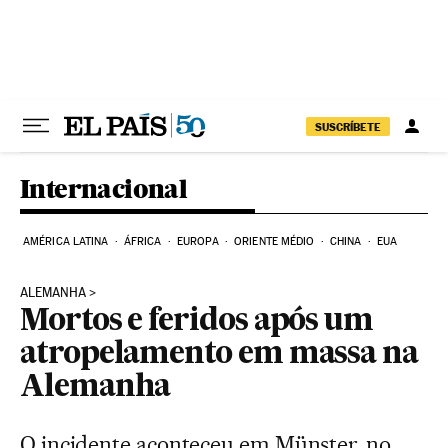
Pular para o conteúdo
SUSCRÍBETE
Internacional
AMÉRICA LATINA
ÁFRICA
EUROPA
ORIENTE MÉDIO
CHINA
EUA
ALEMANHA
Mortos e feridos após um
atropelamento em massa na
Alemanha
O incidente aconteceu em Münster, no