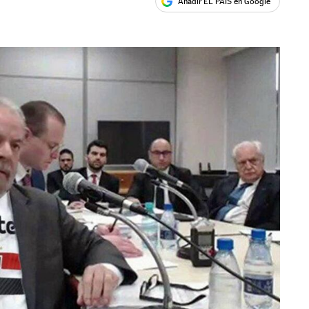
Añadir EL PAÍS en Google
ales