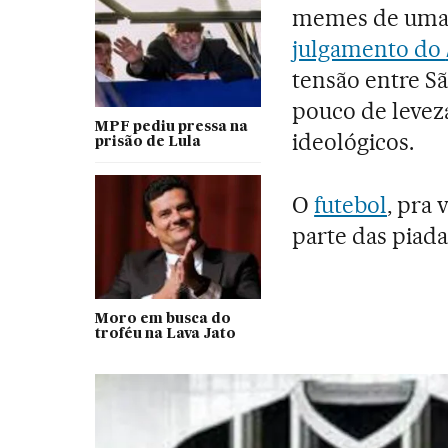
memes de uma 
julgamento do
tensão entre S
pouco de levez
MPF pediu pressa na
ideológicos.
prisão de Lula
O
futebol
, pra 
parte das piadas
Moro em busca do
troféu na Lava Jato