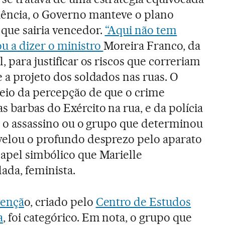
ciência, o Governo manteve o plano
ue sairia vencedor.
“Aqui não tem
u a dizer o ministro
Moreira Franco, da
, para justificar os riscos que correriam
e a projeto dos soldados nas ruas. O
eio da percepção de que o crime
s barbas do Exército na rua, e da polícia
a, o assassino ou o grupo que determinou
evelou o profundo desprezo pelo aparato
papel simbólico que Marielle
lada, feminista.
vençã
o, criado pelo
Centro de Estudos
a
, foi categórico. Em nota, o grupo que