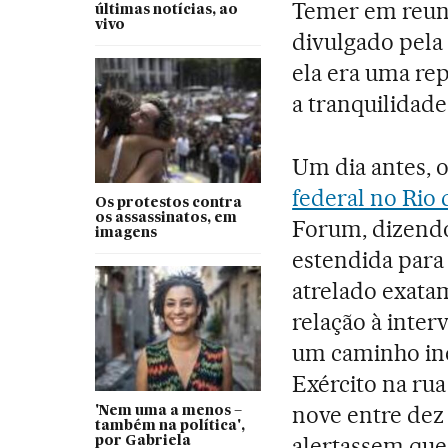
Temer em reuni
últimas notícias, ao
vivo
divulgado pela 
ela era uma re
a tranquilidade
Um dia antes, 
federal no Rio 
Os protestos contra
os assassinatos, em
Forum, dizendo
imagens
estendida para 
atrelado exat
relação à inte
um caminho inev
Exército na rua
nove entre dez
'Nem uma a menos –
também na política',
alertassem que
por Gabriela