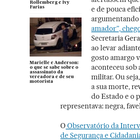
Rollemberg e Ivy
e de pouca efi
Farias
argumentando q
amador”, chego
Secretaria Geral
ao levar adiant
gosto amargo v
Marielle e Anderson:
aconteceu sob a
o que se sabe sobre o
assassinato da
militar. Ou sej
vereadora e de seu
motorista
a sua morte, r
do Estado e o 
representava: negra, fave
O
Observatório da Inter
de Segurança e Cidadani