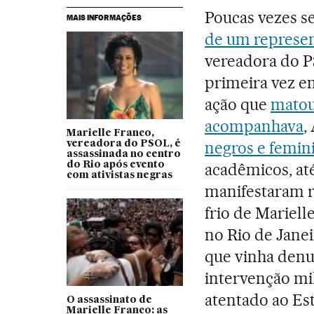
Poucas vezes se
MAIS INFORMAÇÕES
de um represen
vereadora do 
primeira vez e
ação que
matou
acompanhava
,
Marielle Franco,
negros e femini
vereadora do PSOL, é
assassinada no centro
do Rio após evento
acadêmicos, at
com ativistas negras
manifestaram r
frio de Mariell
no Rio de Janei
que vinha denu
intervenção mili
atentado ao Est
O assassinato de
Marielle Franco: as