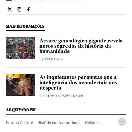
Cultura El País Brasil en Twitter
Cultura El País Brasil en Instagram
Cultura El País Brasil en Facebook
MAIS INFORMAÇÕES
Árvore genealógica gigante revela
novos segredos da história da
humanidade
BRUNO MARTÍN
As inquietantes perguntas que a
inteligência dos neandertais nos
desperta
GUILLERMO ALTARES
| MADRI
ARQUIVADO EM
Europa Central
História contemporânea
Bebidas