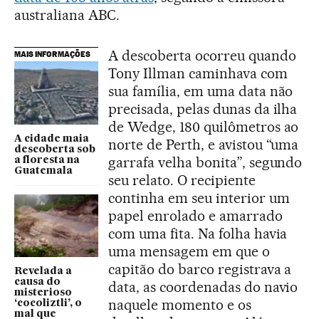
australiana ABC.
A descoberta ocorreu quando
MAIS INFORMAÇÕES
Tony Illman caminhava com
sua família, em uma data não
precisada, pelas dunas da ilha
de Wedge, 180 quilômetros ao
A cidade maia
norte de Perth, e avistou “uma
descoberta sob
garrafa velha bonita”, segundo
a floresta na
Guatemala
seu relato. O recipiente
continha em seu interior um
papel enrolado e amarrado
com uma fita. Na folha havia
uma mensagem em que o
capitão do barco registrava a
Revelada a
causa do
data, as coordenadas do navio
misterioso
naquele momento e os
‘cocoliztli’, o
mal que