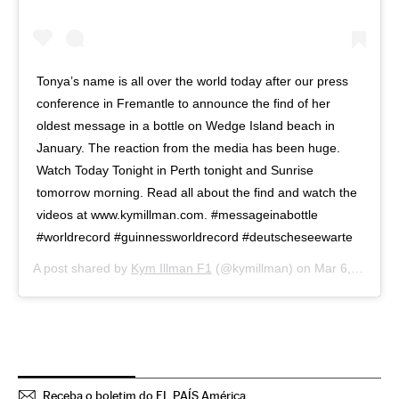
Tonya’s name is all over the world today after our press
conference in Fremantle to announce the find of her
oldest message in a bottle on Wedge Island beach in
January. The reaction from the media has been huge.
Watch Today Tonight in Perth tonight and Sunrise
tomorrow morning. Read all about the find and watch the
videos at www.kymillman.com. #messageinabottle
#worldrecord #guinnessworldrecord #deutscheseewarte
A post shared by
Kym Illman F1
(@kymillman) on
Mar 6, 2018 at 1:06am PST
Receba o boletim do EL PAÍS América