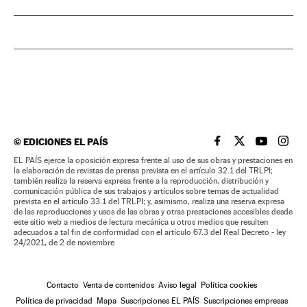
©
EDICIONES EL PAÍS
EL PAÍS BRASIL EN
EL PAÍS BRASI
EL PAÍS B
EL PA
EL PAÍS ejerce la oposición expresa frente al uso de sus obras y prestaciones en
la elaboración de revistas de prensa prevista en el artículo 32.1 del TRLPI;
también realiza la reserva expresa frente a la reproducción, distribución y
comunicación pública de sus trabajos y artículos sobre temas de actualidad
prevista en el artículo 33.1 del TRLPI; y, asimismo, realiza una reserva expresa
de las reproducciones y usos de las obras y otras prestaciones accesibles desde
este sitio web a medios de lectura mecánica u otros medios que resulten
adecuados a tal fin de conformidad con el artículo 67.3 del Real Decreto - ley
24/2021, de 2 de noviembre
Contacto
Venta de contenidos
Aviso legal
Política cookies
Política de privacidad
Mapa
Suscripciones EL PAÍS
Suscripciones empresas