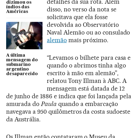
detalhes da sua rota. Além
dizimou os
índios das
disso, no verso da nota se
Américas
solicitava que ela fosse
devolvida ao Observatório
Naval Alemão ou ao consulado
alemão
mais próximo.
A última
“Levamos o bilhete para casa e
mensagem do
quando o abrimos tinha algo
submarino
argentino
escrito à mão em alemão”,
desaparecido
relatou Tony Illman à ABC. A
mensagem está datada de 12
de junho de 1886 e indica que foi lançada pela
amurada do
Paula
quando a embarcação
navegava a 950 quilômetros da costa sudoeste
da Austrália.
Os Illman então contataram o Museu da