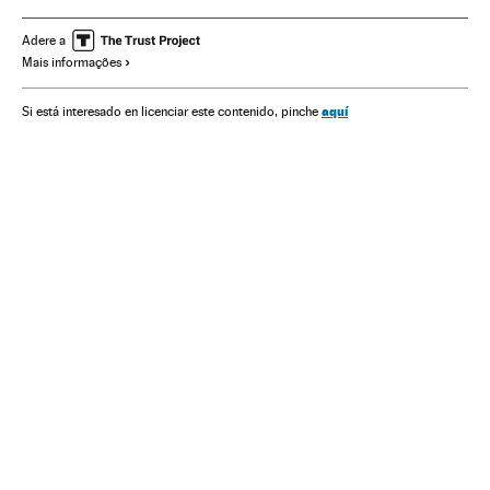
História
Alimentos
Alimentação
Europa
Transporte
Indústria
Siglo XIX
Ginebra
Austrália
Aguardiente
Adere a
Mais informações
Barcos
Alemanha
Oceania
Transporte marítimo
Bebidas alcoólicas
aquí
Si está interesado en licenciar este contenido, pinche