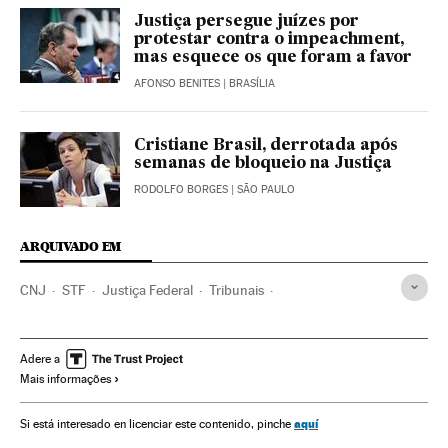
Justiça persegue juízes por
protestar contra o impeachment,
mas esquece os que foram a favor
AFONSO BENITES
| BRASÍLIA
Cristiane Brasil, derrotada após
semanas de bloqueio na Justiça
RODOLFO BORGES
| SÃO PAULO
ARQUIVADO EM
CNJ
STF
Justiça Federal
Tribunais
Congresso Nacional
Greves
Poder judicial
Brasil
Parlamento
Conflitos trabalhistas
América do Sul
Adere a
Mais informações
América Latina
Relações trabalhistas
América
Justiça
Política
Trabalho
Marcelo Bretas
aquí
Si está interesado en licenciar este contenido, pinche