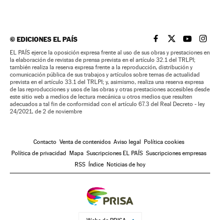
©
EDICIONES EL PAÍS
EL PAÍS BRASIL EN
EL PAÍS BRASI
EL PAÍS B
EL PA
EL PAÍS ejerce la oposición expresa frente al uso de sus obras y prestaciones en
la elaboración de revistas de prensa prevista en el artículo 32.1 del TRLPI;
también realiza la reserva expresa frente a la reproducción, distribución y
comunicación pública de sus trabajos y artículos sobre temas de actualidad
prevista en el artículo 33.1 del TRLPI; y, asimismo, realiza una reserva expresa
de las reproducciones y usos de las obras y otras prestaciones accesibles desde
este sitio web a medios de lectura mecánica u otros medios que resulten
adecuados a tal fin de conformidad con el artículo 67.3 del Real Decreto - ley
24/2021, de 2 de noviembre
Contacto
Venta de contenidos
Aviso legal
Política cookies
Política de privacidad
Mapa
Suscripciones EL PAÍS
Suscripciones empresas
RSS
Índice
Noticias de hoy