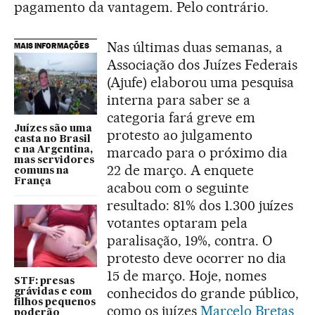
pagamento da vantagem. Pelo contrário.
Nas últimas duas semanas, a
MAIS INFORMAÇÕES
Associação dos Juízes Federais
(Ajufe) elaborou uma pesquisa
interna para saber se a
categoria fará greve em
Juízes são uma
protesto ao julgamento
casta no Brasil
marcado para o próximo dia
e na Argentina,
mas servidores
22 de março. A enquete
comuns na
França
acabou com o seguinte
resultado: 81% dos 1.300 juízes
votantes optaram pela
paralisação, 19%, contra. O
protesto deve ocorrer no dia
15 de março. Hoje, nomes
STF: presas
conhecidos do grande público,
grávidas e com
filhos pequenos
como os juízes
Marcelo Bretas
poderão