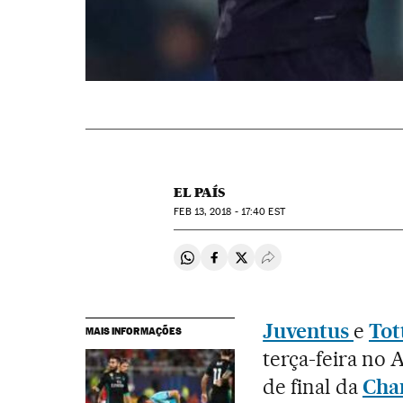
EL PAÍS
FEB
13, 2018 - 17:40
EST
Compartir en Whatsapp
Compartir en Facebook
Compartir en Twitter
Desplegar Redes Soci
Juventus
e
To
MAIS INFORMAÇÕES
terça-feira no 
de final da
Cha