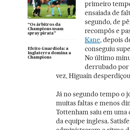
primeiro temp
ensaiada de fa
segundo, de pêna
“Os árbitros da
recompôs e pas
Champions usam
spray pirata”
Kane
, depois 
conseguiu supe
Efeito Guardiola: a
Inglaterra domina a
No último minut
Champions
derrubado por 
vez, Higuaín desperdiçou
Já no segundo tempo o jo
muitas faltas e menos di
Tottenham saiu em uma c
da equipe inglesa. Satisf