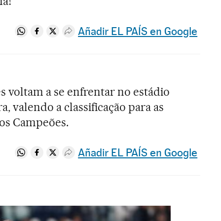
ma!
Añadir EL PAÍS en Google
Compartir en Whatsapp
Compartir en Facebook
Compartir en Twitter
Desplegar Redes Sociales
s voltam a se enfrentar no estádio
, valendo a classificação para as
 dos Campeões.
Añadir EL PAÍS en Google
Compartir en Whatsapp
Compartir en Facebook
Compartir en Twitter
Desplegar Redes Sociales