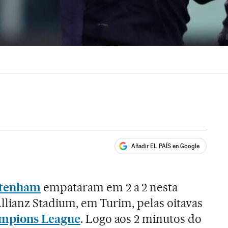
Añadir EL PAÍS en Google
ales
ttenham
empataram em 2 a 2 nesta
Allianz Stadium, em Turim, pelas oitavas
mpions League
. Logo aos 2 minutos do