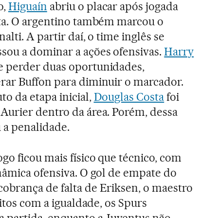
o,
Higuaín
abriu o placar após jogada
lta. O argentino também marcou o
lti. A partir daí, o time inglês se
sou a dominar a ações ofensivas.
Harry
de perder duas oportunidades,
rar Buffon para diminuir o marcador.
o da etapa inicial,
Douglas Costa
foi
Aurier dentro da área. Porém, dessa
 a penalidade.
go ficou mais físico que técnico, com
nâmica ofensiva. O gol de empate do
obrança de falta de Eriksen, o maestro
eitos com a igualdade, os Spurs