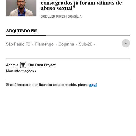
consagrados já foram vítimas de
abuso sexual”
BREILLER PIRES
| BRASÍLIA
ARQUIVADO EM
São Paulo FC
Flamengo
Copinha
Sub-20
Categorías inferiores
Brasil
Times esportes
Futebol
América do Sul
América Latina
Competições
Adere a
Mais informações
América
Esportes
aquí
Si está interesado en licenciar este contenido, pinche