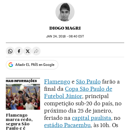
DIOGO MAGRI
JAN
24, 2018 - 08:40
EST
Compartir en Whatsapp
Compartir en Facebook
Compartir en Twitter
Desplegar Redes Sociales
Añadir EL PAÍS en Google
Flamengo
e
São Paulo
farão a
MAIS INFORMAÇÕES
final da
Copa São Paulo de
Futebol Júnior
, principal
competição sub-20 do país, no
próximo dia 25 de janeiro,
Flamengo
feriado na
capital paulista
, no
marca cedo,
estádio Pacaembu
, às 10h. Os
segura São
Paulo e é