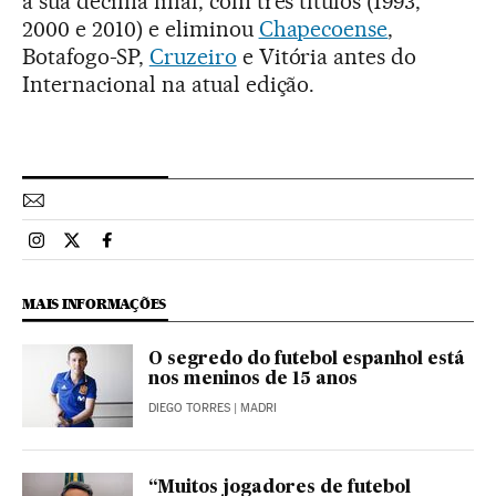
a sua décima final, com três títulos (1993,
2000 e 2010) e eliminou
Chapecoense
,
Botafogo-SP,
Cruzeiro
e Vitória antes do
Internacional na atual edição.
Esportes El País Brasil en Instagram
Esportes El País Brasil en Twitter
Esportes El País Brasil en Facebook
MAIS INFORMAÇÕES
O segredo do futebol espanhol está
nos meninos de 15 anos
DIEGO TORRES
| MADRI
“Muitos jogadores de futebol