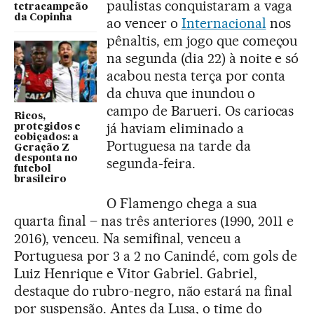
paulistas conquistaram a vaga
tetracampeão
da Copinha
ao vencer o
Internacional
nos
pênaltis, em jogo que começou
na segunda (dia 22) à noite e só
acabou nesta terça por conta
da chuva que inundou o
campo de Barueri. Os cariocas
Ricos,
já haviam eliminado a
protegidos e
cobiçados: a
Portuguesa na tarde da
Geração Z
desponta no
segunda-feira.
futebol
brasileiro
O Flamengo chega a sua
quarta final – nas três anteriores (1990, 2011 e
2016), venceu. Na semifinal, venceu a
Portuguesa por 3 a 2 no Canindé, com gols de
Luiz Henrique e Vitor Gabriel. Gabriel,
destaque do rubro-negro, não estará na final
por suspensão. Antes da Lusa, o time do