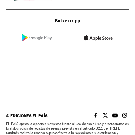
Baixe o app
©
EDICIONES EL PAÍS
EL PAÍS BRASIL EN
EL PAÍS BRASI
EL PAÍS B
EL PA
EL PAÍS ejerce la oposición expresa frente al uso de sus obras y prestaciones en
la elaboración de revistas de prensa prevista en el artículo 32.1 del TRLPI;
también realiza la reserva expresa frente a la reproducción, distribución y