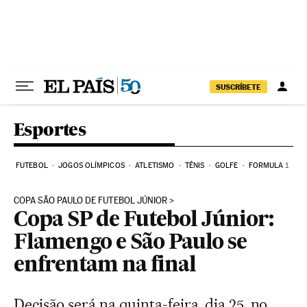
Pular para o conteúdo
SUSCRÍBETE
Esportes
FUTEBOL
JOGOS OLÍMPICOS
ATLETISMO
TÊNIS
GOLFE
FORMULA 1
COPA SÃO PAULO DE FUTEBOL JÚNIOR
Copa SP de Futebol Júnior:
Flamengo e São Paulo se
enfrentam na final
Decisão será na quinta-feira, dia 25, no