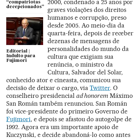
2000, condenado a 25 anos por
“compatriotas
decepcionados”
graves violações dos direitos
humanos e corrupção, preso
desde 2005. Ao meio-dia da
quarta-feira, depois de receber
dezenas de mensagens de
personalidades do mundo da
Editorial |
cultura que exigiam sua
Indulto para
Fujimori
renúncia, o ministro da
Cultura, Salvador del Solar,
conhecido ator e cineasta, comunicou sua
decisão de deixar o cargo, via
Twitter
. O
conselheiro presidencial
ad honorem
Máximo
San Román também renunciou. San Román
foi vice-presidente do primeiro Governo de
Fujimori
, e depois se afastou do autogolpe de
1992. Agora era um importante apoio de
Kuczynski, e decide abandoná-lo como antes