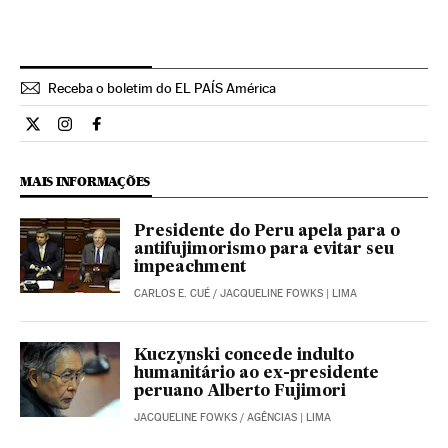
Receba o boletim do EL PAÍS América
Internacional El País Brasil en Twitter
Internacional El País Brasil en Instagram
Internacional El País Brasil en Facebook
MAIS INFORMAÇÕES
Presidente do Peru apela para o
antifujimorismo para evitar seu
impeachment
CARLOS E. CUÉ
/
JACQUELINE FOWKS
| LIMA
Kuczynski concede indulto
humanitário ao ex-presidente
peruano Alberto Fujimori
JACQUELINE FOWKS
/
AGÊNCIAS
| LIMA