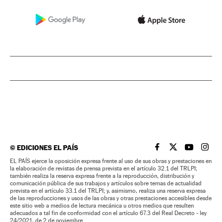
©
EDICIONES EL PAÍS
EL PAÍS BRASIL EN
EL PAÍS BRASI
EL PAÍS B
EL PA
EL PAÍS ejerce la oposición expresa frente al uso de sus obras y prestaciones en
la elaboración de revistas de prensa prevista en el artículo 32.1 del TRLPI;
también realiza la reserva expresa frente a la reproducción, distribución y
comunicación pública de sus trabajos y artículos sobre temas de actualidad
prevista en el artículo 33.1 del TRLPI; y, asimismo, realiza una reserva expresa
de las reproducciones y usos de las obras y otras prestaciones accesibles desde
este sitio web a medios de lectura mecánica u otros medios que resulten
adecuados a tal fin de conformidad con el artículo 67.3 del Real Decreto - ley
24/2021, de 2 de noviembre