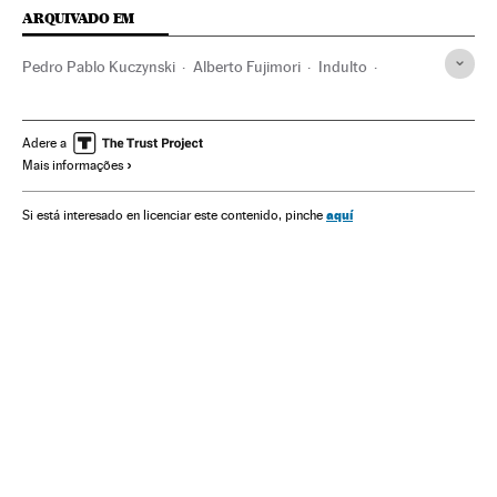
ARQUIVADO EM
Pedro Pablo Kuczynski
Alberto Fujimori
Indulto
Benefícios penitenciários
Regime penitenciário
Justiça
Fujimorismo
Peru
Ideologias
América do Sul
Adere a
Mais informações
América Latina
América
Política
aquí
Si está interesado en licenciar este contenido, pinche