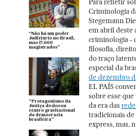
Para refletir s
Criminologia d
Stegemann Diet
em abril deste 
“Não há um poder
criminologia
c
Judiciário no Brasil,
–
mas 17.000
filosofia, direit
magistrados”
do traço laten
especial da bra
de dezembro d
EL PAÍS conver
sobre esse que
“Protagonismo da
da era das
rede
Justiça deslocou
centro gravitacional
tradicionais de
da democracia
brasileira”
express, mas, n