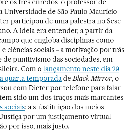
obre os três enredos, o professor de
a Universidade de São Paulo Maurício
er participou de uma palestra no Sesc
ano. A ideia era entender, a partir da
ampo que engloba disciplinas como
o e ciências sociais
a motivação por trás
–
te de punitivismo das sociedades, em
sileira. Com o
lançamento neste dia 29
a quarta temporada
de
Black Mirror
, o
sou com Dieter por telefone para falar
 tem sido um dos traços mais marcantes
s sociais
: a substituição dos meios
 Justiça por um justiçamento virtual
ão por isso, mais justo.