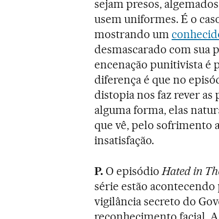
sejam presos, algemados
usem uniformes. É o cas
mostrando um
conhecido
desmascarado com sua per
encenação punitivista é 
diferença é que no episód
distopia nos faz rever as
alguma forma, elas natur
que vê, pelo sofrimento a
insatisfação.
P.
O episódio
Hated in Th
série estão acontecendo
vigilância secreto do Go
reconhecimento facial. A