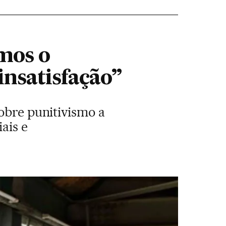
mos o
insatisfação”
sobre punitivismo a
ais e