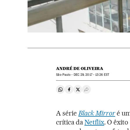
ANDRÉ DE OLIVEIRA
São Paulo -
DEC
29, 2017 - 13:26
EST
Compartir en Whatsapp
Compartir en Facebook
Compartir en Twitter
Desplegar Redes Soci
A série
Black Mirror
é um
crítica da
Netflix
. O êxit