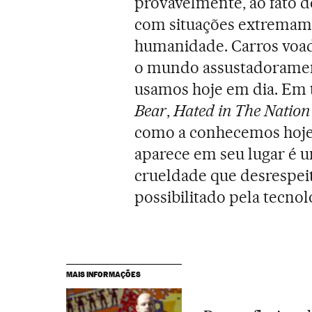
provavelmente, ao fato d
com situações extremame
humanidade. Carros voado
o mundo assustadorament
usamos hoje em dia. Em t
Bear
,
Hated in The Natio
como a conhecemos hoje
aparece em seu lugar é 
crueldade que desrespeit
possibilitado pela tecnol
MAIS INFORMAÇÕES